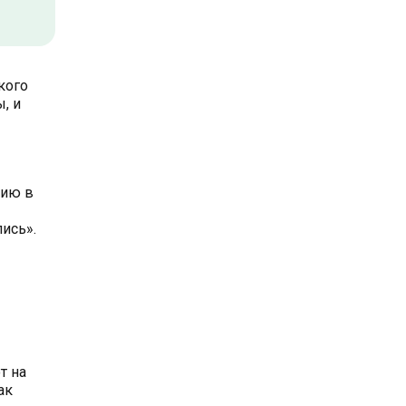
кого
, и
тию в
ись».
т на
ак