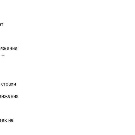
ет
пряжение
а →
 страхи
движения
век не