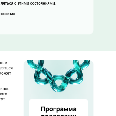
ляться с этими состояниями.
ношения
ов в
ляться
 может
льное
ного
гут
Программа
поддержки