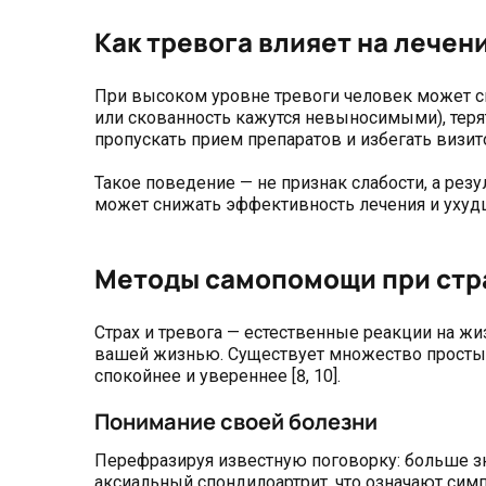
Как тревога влияет на лечен
При высоком уровне тревоги человек может си
или скованность кажутся невыносимыми), терят
пропускать прием препаратов и избегать визитов
Такое поведение — не признак слабости, а рез
может снижать эффективность лечения и ухудш
Методы самопомощи при стра
Страх и тревога — естественные реакции на ж
вашей жизнью. Существует множество простых
спокойнее и увереннее [8, 10].
Понимание своей болезни
Перефразируя известную поговорку: больше зн
аксиальный спондилоартрит, что означают симп