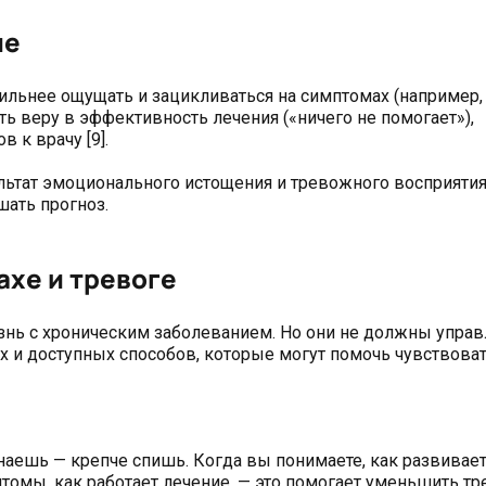
ие
льнее ощущать и зацикливаться на симптомах (например,
ь веру в эффективность лечения («ничего не помогает»),
 к врачу [9].
ультат эмоционального истощения и тревожного восприятия
ать прогноз.
хе и тревоге
изнь с хроническим заболеванием. Но они не должны управ
 и доступных способов, которые могут помочь чувствоват
аешь — крепче спишь. Когда вы понимаете, как развивает
томы, как работает лечение, — это помогает уменьшить тр