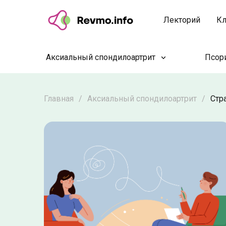
Лекторий
Кл
Аксиальный спондилоартрит
Псори
Главная
/
Аксиальный спондилоартрит
/
Стр