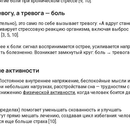
тие боли при хроническом стрессе [9, 10].
вогу, а тревога — боль
ельно), это само по себе вызывает тревогу: «А вдруг стан
активирует стрессовую реакцию организма, включая выброс
, 5, 10].
нее к боли: сигнал воспринимается острее, усиливается на
ть болезненно. Возникает замкнутый круг: боль → тревог
ие активности
Постоянное внутреннее напряжение, беспокойные мысли и
 небольших нагрузках, расстройствам сна — трудностям с
к снижению
физической активности
, когда человек боится 
ределах) помогает уменьшать скованность и улучшать
гут прямо мешать лечению, создавая цикл избегания: чело
я еще больше страха [10].