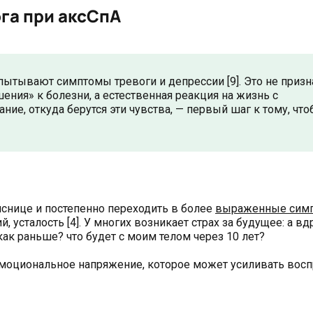
ога при аксСпА
пытывают симптомы тревоги и депрессии [9]. Это не призн
ения» к болезни, а естественная реакция на жизнь с
ие, откуда берутся эти чувства, — первый шаг к тому, чт
яснице и постепенно переходить в более
выраженные сим
усталость [4]. У многих возникает страх за будущее: а вдр
 как раньше? что будет с моим телом через 10 лет?
эмоциональное напряжение, которое может усиливать восп