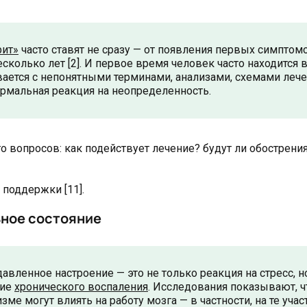
рит»
часто ставят не сразу — от появления первых симптом
колько лет [2]. И первое время человек часто находится 
вается с непонятными терминами, анализами, схемами лече
нормальная реакция на неопределенность.
о вопросов: как подействует лечение? будут ли обострения
поддержки [11].
ьное состояние
авленное настроение — это не только реакция на стресс, н
вие
хронического воспаления
. Исследования показывают, ч
е могут влиять на работу мозга — в частности, на те учас