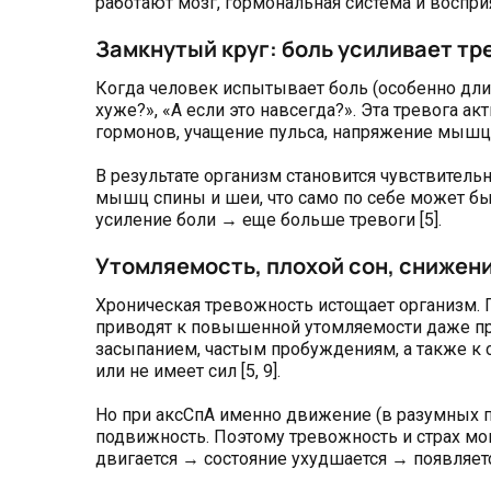
работают мозг, гормональная система и восприя
Замкнутый круг: боль усиливает тре
Когда человек испытывает боль (особенно длит
хуже?», «А если это навсегда?». Эта тревога 
гормонов, учащение пульса, напряжение мышц [3
В результате организм становится чувствитель
мышц спины и шеи, что само по себе может бы
усиление боли → еще больше тревоги [5].
Утомляемость, плохой сон, снижен
Хроническая тревожность истощает организм. 
приводят к повышенной утомляемости даже при
засыпанием, частым пробуждениям, а также 
или не имеет сил [5, 9].
Но при аксСпА именно движение (в разумных п
подвижность. Поэтому тревожность и страх мо
двигается → состояние ухудшается → появляетс