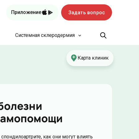
Приложение
Задать вопрос
Системная склеродермия
Карта клиник
 болезни
 самопомощи
 спондилоартрите, как они могут влиять