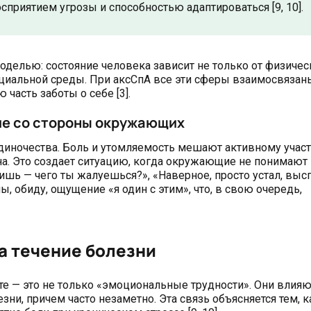
сприятием угрозы и способностью адаптироваться [9, 10].
оделью: состояние человека зависит не только от физичес
социальной среды. При аксСпА все эти сферы взаимосвязаны
часть заботы о себе [3].
ие со стороны окружающих
одиночества. Боль и утомляемость мешают активному учас
а. Это создает ситуацию, когда окружающие не понимают
ь — чего ты жалуешься?», «Наверное, просто устал, высп
, обиду, ощущение «я один с этим», что, в свою очередь,
на течение болезни
те — это не только «эмоциональные трудности». Они влияю
ни, причем часто незаметно. Эта связь объясняется тем, к