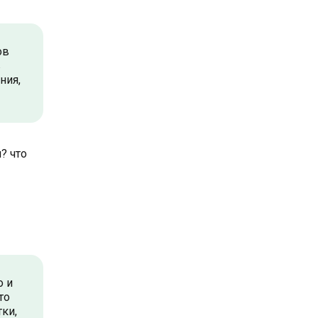
ов
в
ния,
? что
о и
то
тки,