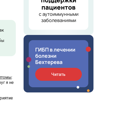
пациентов
с аутоиммунными
заболеваниями
ак
обы
ГИБП в лечении
болезни
Бехтерева
Читать
птомы
:
уг я не
риятие