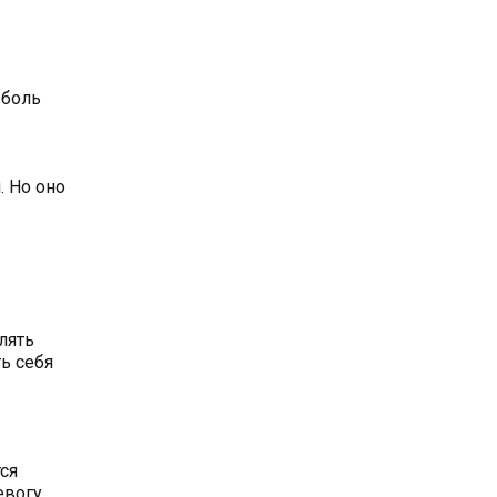
 боль
. Но оно
лять
ь себя
ся
евогу