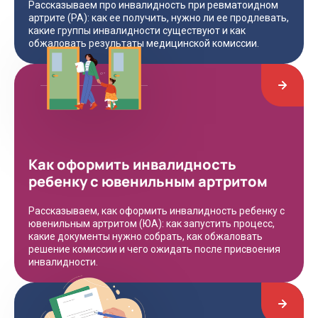
Рассказываем про инвалидность при ревматоидном
артрите (РА): как ее получить, нужно ли ее продлевать,
какие группы инвалидности существуют и как
обжаловать результаты медицинской комиссии.
Как оформить инвалидность
ребенку с ювенильным артритом
Рассказываем, как оформить инвалидность ребенку с
ювенильным артритом (ЮА): как запустить процесс,
какие документы нужно собрать, как обжаловать
решение комиссии и чего ожидать после присвоения
инвалидности.