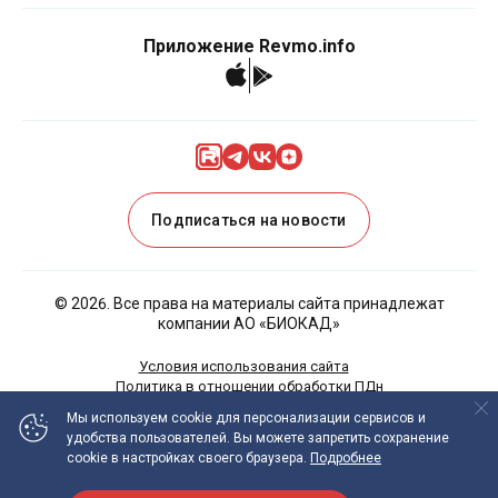
Приложение Revmo.info
Подписаться на новости
©
2026
. Все права на материалы сайта принадлежат
компании АО «БИОКАД»
Условия использования сайта
Политика в отношении обработки ПДн
Политика Cookies
Мы используем cookie
для персонализации сервисов и
удобства пользователей.
Вы можете запретить сохранение
ИНФОРМАЦИЯ НА ДАННОМ САЙТЕ НЕ ДОЛЖНА
cookie в настройках своего браузера.
Подробнее
ИСПОЛЬЗОВАТЬСЯ ДЛЯ САМОСТОЯТЕЛЬНОЙ ДИАГНОСТИКИ И
ЛЕЧЕНИЯ И НЕ МОЖЕТ БЫТЬ ЗАМЕНОЙ ОЧНОЙ КОНСУЛЬТАЦИИ