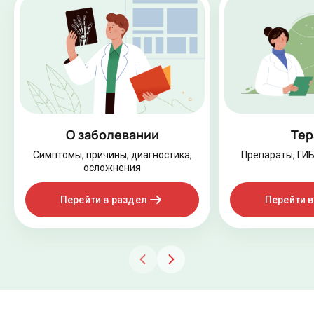
О заболевании
Тер
Симптомы, причины, диагностика,
Препараты, ГИ
осложнения
Перейти в раздел
Перейти в