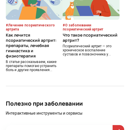
какие ГИБП применяют в терапии
псориатического артрита.
#
Лечение псориатического
#
О заболевании
артрита
псориатический артрит
Как лечится
Что такое псориатический
псориатический артрит:
артрит?
препараты, лечебная
Псориатический артрит — это
гимнастика и
хроническое воспаление
суставов и позвоночника у
физиотерапия
больных с псориазом. При этом
В статье рассказываем, какие
чаще всего страдают
препараты помогаю устранить
периферические суставы, а
боль и другие проявления
также пальцы кистей и стоп,
болезни, замедлить ее
места прикрепления сухожилий и
прогрессирование и добиться
тела позвонков. В статье
ремиссии. Уделяем внимание
рассказываем о симптомах,
также немедикаментозным
диагностике и лечении
методам и рассказываем, какое
псориатического артрита.
значение имеет лечебная
гимнастика и физиотерапия.
Полезно при заболевании
Интерактивные инструменты и сервисы