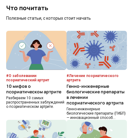
Что почитать
Полезные статьи, с которых стоит начать
#
О заболевании
#
Лечение псориатического
псориатический артрит
артрита
10 мифов о
Генно-инженерные
псориатическом артрите
биологические препараты
в лечении
Разбираем 10 самых
псориатического артрита
распространенных заблуждений
о псориатическом артрите.
Генно-инженерные
биологические препараты (ГИБП)
— инновационный способ
лечения аутоиммунных
заболеваний. Рассказываем, что
это за лекарства, как они
останавливают воспаление и