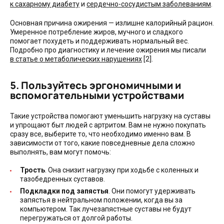
к сахарному диабету
и
сердечно-сосудистым заболеваниям
.
Основная причина ожирения — излишне калорийный рацион.
Умеренное потребление жиров, мучного и сладкого
помогает похудеть и поддерживать нормальный вес.
Подробно про диагностику и лечение ожирения мы писали
в статье о метаболических нарушениях
[2].
5. Пользуйтесь эргономичными и
вспомогательными устройствами
Такие устройства помогают уменьшить нагрузку на суставы
и упрощают быт людей с артритом. Вам не нужно покупать
сразу все, выберите то, что необходимо именно вам. В
зависимости от того, какие повседневные дела сложно
выполнять, вам могут помочь:
Трость
. Она снизит нагрузку при ходьбе с коленных и
тазобедренных суставов.
Подкладки под запястья
. Они помогут удерживать
запястья в нейтральном положении, когда вы за
компьютером. Так лучезапястные суставы не будут
перегружаться от долгой работы.