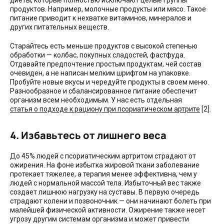
продуктов. Например, молочные продукты или мясо. Такое
питание приводит к нехватке витаминов, минералов и
других питательных веществ.
Старайтесь есть меньше продуктов с высокой степенью
обработки — колбас, покупных сладостей, фастфуда.
Отдавайте предпочтение простым продуктам, чей состав
очевиден, а не написан мелким шрифтом на упаковке.
Пробуйте новые вкусы и чередуйте продукты в своем меню.
Разнообразное и сбалансированное питание обеспечит
организм всем необходимым. У нас есть отдельная
статья о подходе к рациону при псориатическом артрите
[2].
4. Избавьтесь от лишнего веса
До 45% людей с псориатическим артритом страдают от
ожирения. На фоне избытка жировой ткани заболевание
протекает тяжелее, а терапия менее эффективна, чем у
людей с нормальной массой тела. Избыточный вес также
создает лишнюю нагрузку на суставы. В первую очередь
страдают колени и позвоночник — они начинают болеть при
малейшей физической активности. Ожирение также несет
угрозу другим системам организма и может привести