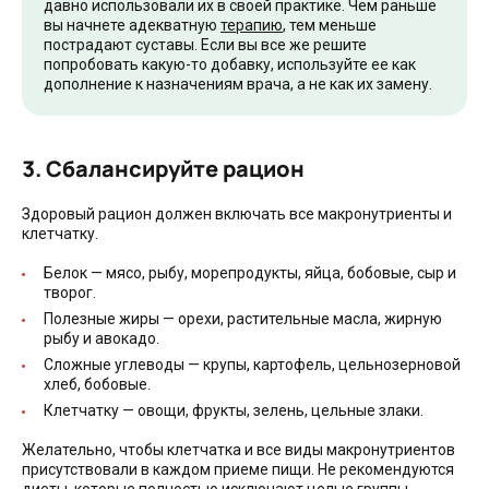
давно использовали их в своей практике. Чем раньше
вы начнете адекватную
терапию
, тем меньше
пострадают суставы. Если вы все же решите
попробовать какую-то добавку, используйте ее как
дополнение к назначениям врача, а не как их замену.
3. Сбалансируйте рацион
Здоровый рацион должен включать все макронутриенты и
клетчатку.
Белок — мясо, рыбу, морепродукты, яйца, бобовые, сыр и
творог.
Полезные жиры — орехи, растительные масла, жирную
рыбу и авокадо.
Сложные углеводы — крупы, картофель, цельнозерновой
хлеб, бобовые.
Клетчатку — овощи, фрукты, зелень, цельные злаки.
Желательно, чтобы клетчатка и все виды макронутриентов
присутствовали в каждом приеме пищи. Не рекомендуются
диеты, которые полностью исключают целые группы