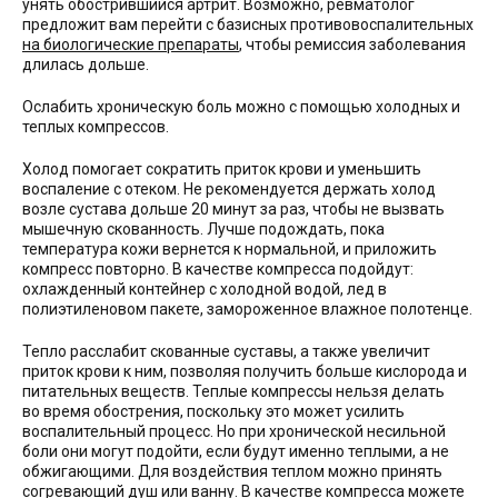
унять обострившийся артрит. Возможно, ревматолог
предложит вам перейти с базисных противовоспалительных
на биологические препараты
, чтобы ремиссия заболевания
длилась дольше.
Ослабить хроническую боль можно с помощью холодных и
теплых компрессов.
Холод помогает сократить приток крови и уменьшить
воспаление с отеком. Не рекомендуется держать холод
возле сустава дольше 20 минут за раз, чтобы не вызвать
мышечную скованность. Лучше подождать, пока
температура кожи вернется к нормальной, и приложить
компресс повторно. В качестве компресса подойдут:
охлажденный контейнер с холодной водой, лед в
полиэтиленовом пакете, замороженное влажное полотенце.
Тепло расслабит скованные суставы, а также увеличит
приток крови к ним, позволяя получить больше кислорода и
питательных веществ. Теплые компрессы нельзя делать
во время обострения, поскольку это может усилить
воспалительный процесс. Но при хронической несильной
боли они могут подойти, если будут именно теплыми, а не
обжигающими. Для воздействия теплом можно принять
согревающий душ или ванну. В качестве компресса можете