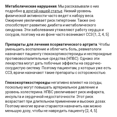
Метаболические нарушения
. Мы рассказывали о них
подробно
в другой нашей статье
. Низкий уровень
физической активности часто ведет к набору веса.
Ожирение увеличивает риск гипертонии. Также оно
способствует развитию диабета и метаболического
синдрома. Эти заболевания утяжеляют работу сердца и
сосудов, поэтому на их фоне часто возникают ССЗ [1, 2, 4, 5].
Препараты для лечения псориатического артрита
. Чтобы
уменьшить воспаление и облегчить боль, ревматологи
назначают пациенту глюкокортикостероиды и нестероидные
противовоспалительные средства (НПВС). Однако эти
лекарства могут дать побочные эффекты на сердечно-
сосудистую систему. Поэтому пациентам, у которых уже есть
ССЗ, врачи назначают такие препараты с осторожностью.
Глюкокортикостероиды
негативно влияют на сосуды,
поскольку могут повышать артериальное давление и
уровень холестерина. НПВС увеличивают риск инфаркта,
инсульта и сердечной недостаточности. Этот риск
возрастает при длительном применении и высоких дозах.
Поэтому многие врачи стараются назначить как можно
меньшую дозу, чтобы не навредить пациенту [2, 4, 5].