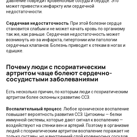
давление повредит кровеносные сосуды и сердце. Это
может привести к инфаркту или сердечной
недостаточности.
Сердечная недостаточность
. При этой болезни сердце
становится слабым и не может качать кровь по организму
так же, как раньше. Сердечная недостаточность может
возникнуть из-за инфаркта, гипертонии или патологии
сердечных клапанов. Болезнь приводит к отекам в ногах и
одышке.
Почему люди с псориатическим
артритом чаще болеют сердечно-
сосудистыми заболеваниями
Есть несколько причин, по которым люди с псориатическим
артритом более склонны к развитию ССЗ.
Воспалительный процесс
. Любое хроническое воспаление
повышает вероятность развития ССЗ. Цитокины — белки
иммунной системы, которые дают сигнал к воспалению —
воздействуют на стенки вен и артерий. Поэтому в организме
людей с псориатическим артритом воспаление поражает не
только суставы, но и внутренний слой кровеносных сосудов.