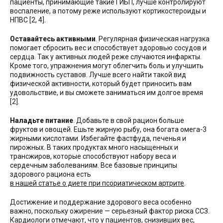
пациенты, принимающие такие ГИБП, лучше контролируют
воспаление, а потому реже используют кортикостероиды и
НПВС [2, 4].
Оставайтесь активными
. Регулярная физическая нагрузка
помогает сбросить вес и способствует здоровью сосудов и
сердца. Так у активных людей реже случаются инфаркты.
Кроме того, упражнения могут облегчить боль и улучшить
подвижность суставов. Лучше всего найти такой вид
физической активности, который будет приносить вам
удовольствие, и вы сможете заниматься им долгое время
[2].
Наладьте питание
. Добавьте в свой рацион больше
фруктов и овощей. Ешьте жирную рыбу, она богата омега-3
жирными кислотами. Избегайте фастфуда, печенья и
пирожных. В таких продуктах много насыщенных и
трансжиров, которые способствуют набору веса и
сердечным заболеваниям. Все базовые принципы
здорового рациона есть
в нашей статье о диете при псориатическом артрите
.
Достижение и поддержание здорового веса особенно
важно, поскольку ожирение — серьезный фактор риска ССЗ.
Кардиологи отмечают, что у пациентов, снизивших вес,