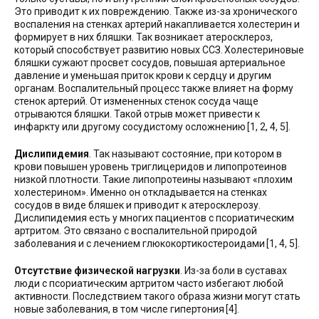
Это приводит к их повреждению. Также из-за хронического
воспаления на стенках артерий накапливается холестерин и
формирует в них бляшки. Так возникает атеросклероз,
который способствует развитию новых ССЗ. Холестериновые
бляшки сужают просвет сосудов, повышая артериальное
давление и уменьшая приток крови к сердцу и другим
органам. Воспалительный процесс также влияет на форму
стенок артерий. От измененных стенок сосуда чаще
отрываются бляшки. Такой отрыв может привести к
инфаркту или другому сосудистому осложнению [1, 2, 4, 5].
Дислипидемия
. Так называют состояние, при котором в
крови повышен уровень триглицеридов и липопротеинов
низкой плотности. Такие липопротеины называют «плохим
холестерином». Именно он откладывается на стенках
сосудов в виде бляшек и приводит к атеросклерозу.
Дислипидемия есть у многих пациентов с псориатическим
артритом. Это связано с воспалительной природой
заболевания и с лечением глюкокортикостероидами [1, 4, 5].
Отсутствие физической нагрузки
. Из-за боли в суставах
люди с псориатическим артритом часто избегают любой
активности. Последствием такого образа жизни могут стать
новые заболевания, в том числе гипертония [4].