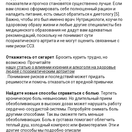
показатели и прогноз становятся существенно лучше. Если
вам сложно сформировать себе полноценный рацион и
наладить питание, есть смысл обратиться к диетологу [5].
Важно, чтобы это был именно врач. Нутрициологи, коучи по
здоровому образу жизни и любые другие специалисты без
медицинского образования не дадут вам адекватных
рекомендаций, поскольку не понимают сути
псориатического артрита и не могут оценить связанные с
ним риски ССЗ.
Откажитесь от сигарет
. Бросить курить трудно, но
возможно. Прочитайте
нашу статью о влиянии курения и алкоголя на здоровье
людей с псориатическим артритом
. Понимание рисков и последствий может придать
решимости и помочь отказаться от вредной привычки.
Найдите новые способы справиться с болью
. Терпеть
хроническую боль невыносимо. Но длительный прием
обезболивающих в высоких дозах может нарушать работу
сердечно-сосудистой системы. Попробуйте снимать боль
другими способами. Так вы сможете пить меньше
обезболивающих. Боль в суставах помогают облегчить
теплый душ, холодный компресс или физиотерапия. Эти и
другие способы мы подробно описали