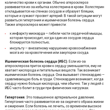
количество крови к органам. Обычно атеросклероз
развивается из-за избытка холестерина в крови. Холестерин
откладывается на стенках сосудов и образует бляшки,
которые и сужают просвет артерий. В такой ситуации могут
развиться гипертония и ишемическая болезнь сердца.
Также атеросклероз может привести:
к инфаркту миокарда — гибели части сердечной мышцы,
которая происходит, когда один из сосудов сердца
блокируется полностью;
инсульту — внезапному нарушению кровоснабжения
мозга из-за кровотечения или закупорки сосуда.
Ишемическая болезнь сердца (ИБС)
. Если из-за
атеросклероза приток крови к сердцу уменьшается, ему не
хватает кислорода и питательных веществ. Так возникает
ишемическая болезнь сердца. Она вызывает стенокардию —
сдавливающую боль в груди. Стенокардия возникает, когда
сердцу нужно больше кислорода, чем обычно. Так у людей с
ИБС часто болит в груди при физических нагрузках.
Гипертония
. Это повышенное артериальное давление.
Гипертония часто развивается из-за сидячего образа жизни
и ожирения. Если болезнь не лечить, со временем высокое