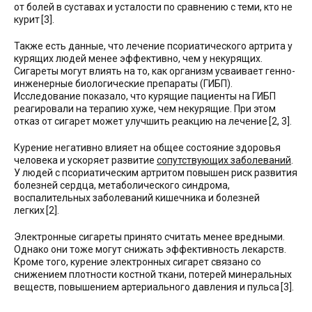
от болей в суставах и усталости по сравнению с теми, кто не
курит [3].
Также есть данные, что лечение псориатического артрита у
курящих людей менее эффективно, чем у некурящих.
Сигареты могут влиять на то, как организм усваивает генно-
инженерные биологические препараты (ГИБП).
Исследование показало, что курящие пациенты на ГИБП
реагировали на терапию хуже, чем некурящие. При этом
отказ от сигарет может улучшить реакцию на лечение [2, 3].
Курение негативно влияет на общее состояние здоровья
человека и ускоряет развитие
сопутствующих заболеваний
.
У людей с псориатическим артритом повышен риск развития
болезней сердца, метаболического синдрома,
воспалительных заболеваний кишечника и болезней
легких [2].
Электронные сигареты принято считать менее вредными.
Однако они тоже могут снижать эффективность лекарств.
Кроме того, курение электронных сигарет связано со
снижением плотности костной ткани, потерей минеральных
веществ, повышением артериального давления и пульса [3].