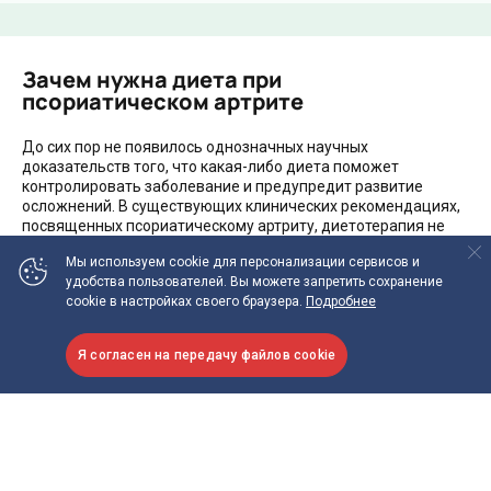
В лечении псориатического артрита очень важен
комплексный подход. Поэтому врач назначает пациенту не
только медикаменты, но и рекомендует изменить образ
жизни. В частности, дает рекомендации по правильному
питанию при этом заболевании. Какую рекомендуют диету
при псориатическом артрите — читайте в статье.
Проверено экспертом
:
Смитиенко Илья Олегович
Питание
Псориатический артрит
Мы используем cookie
для персонализации сервисов и
удобства пользователей.
Вы можете запретить сохранение
cookie в настройках своего браузера.
Подробнее
Я согласен на передачу файлов cookie
Зачем нужна диета при
псориатическом артрите
До сих пор не появилось однозначных научных
доказательств того, что какая-либо диета поможет
контролировать заболевание и предупредит развитие