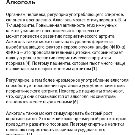
Алкоголь
Организм человека, регулярно употребляющего спиртное,
склонен к воспалению. Алкоголь может стимулировать В- и
Т-лимфоциты. Повышенная активность этих иммунных
клеток усиливает воспалительные процессы и
может привести к развитию псориатического артрита
.
Алкоголь также может повышать уровень фермента,
вырабатывающего фактор некроза опухоли альфа (ФНО-α).
ФНО-α — это провоспалительный цитокин, который играет
важную роль
в развитии псориатического артрита
и
псориаза [4]. Поэтому пациенты, которые пьют много, чаще
сталкиваются с псориатическим артритом [1].
Регулярное, а тем более чрезмерное употребление алкоголя
способствует воспалению суставов и усугубляет симптомы
псориатического артрита. Некоторые пациенты отмечают,
что, когда они отказываются от алкоголя, их симптомы
становятся менее выраженными [6].
Алкоголь также может стимулировать быстрый рост
кератиноцитов. Это клетки кожи, чрезмерный рост которых
приводит к развитию псориаза. Поэтому спиртные напитки
повышают вероятность псориаза и ухудшают его
симптомы [4].