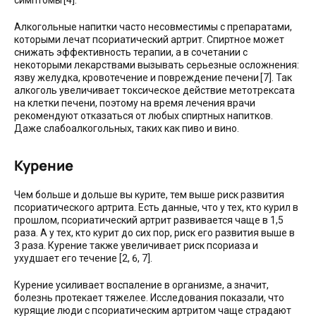
Алкогольные напитки часто несовместимы с препаратами,
которыми лечат псориатический артрит. Спиртное может
снижать эффективность терапии, а в сочетании с
некоторыми лекарствами вызывать серьезные осложнения:
язву желудка, кровотечение и повреждение печени [7]. Так
алкоголь увеличивает токсическое действие метотрексата
на клетки печени, поэтому на время лечения врачи
рекомендуют отказаться от любых спиртных напитков.
Даже слабоалкогольных, таких как пиво и вино.
Курение
Чем больше и дольше вы курите, тем выше риск развития
псориатического артрита. Есть данные, что у тех, кто курил в
прошлом, псориатический артрит развивается чаще в 1,5
раза. А у тех, кто курит до сих пор, риск его развития выше в
3 раза. Курение также увеличивает риск псориаза и
ухудшает его течение [2, 6, 7].
Курение усиливает воспаление в организме, а значит,
болезнь протекает тяжелее. Исследования показали, что
курящие люди с псориатическим артритом чаще страдают