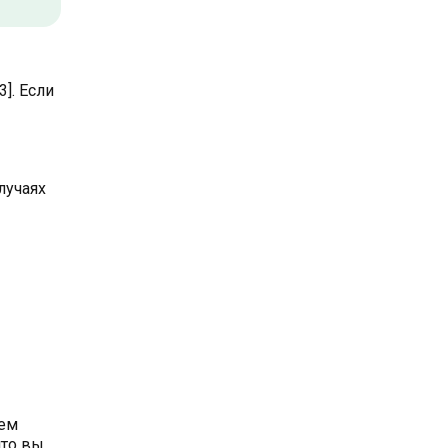
]. Если
лучаях
шем
что вы