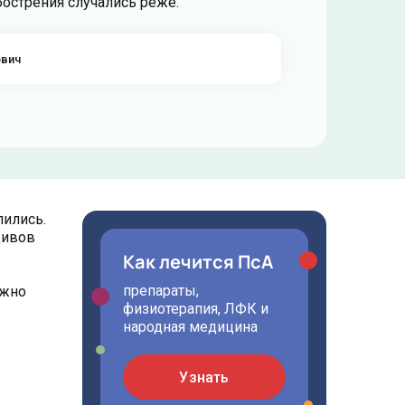
бострения случались реже.
ович
ились.
дивов
Как лечится ПсА
препараты,
ожно
физиотерапия, ЛФК и
народная медицина
Узнать