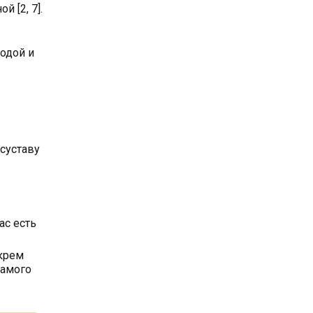
 [2, 7].
одой и
 суставу
ас есть
крем
самого