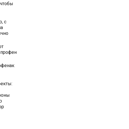
 чтобы
, с
на
ычно
ют
упрофен
офенак
фекты:
ороны
ю
ор