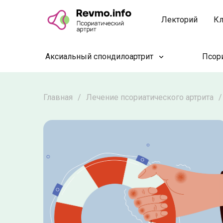
Лекторий
Кл
Аксиальный спондилоартрит
Псори
Главная
/
Лечение псориатического артрита
/