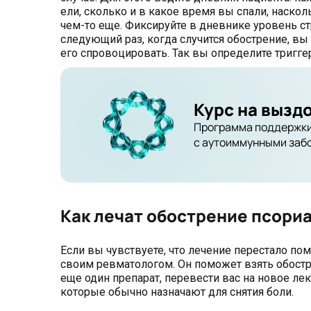
ели, сколько и в какое время вы спали, наско
чем-то еще. Фиксируйте в дневнике уровень ст
следующий раз, когда случится обострение, в
его спровоцировать. Так вы определите триггер
Курс на вызд
Программа поддержки
с аутоиммунными заб
Как лечат обострение псори
Если вы чувствуете, что лечение перестало по
своим ревматологом. Он поможет взять обостр
еще один препарат, перевести вас на новое л
которые обычно назначают для снятия боли.