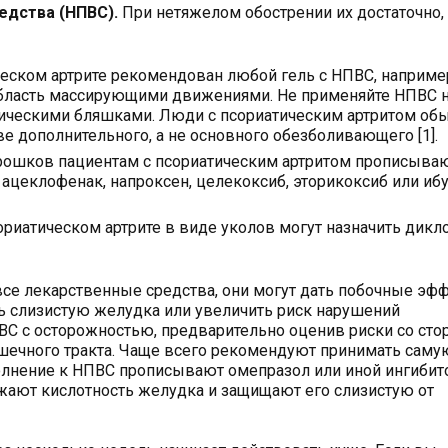
едства (НПВС).
При нетяжелом обострении их достаточно,
еском артрите рекомендован любой гель с НПВС, например
область массирующими движениями. Не применяйте НПВС 
тическими бляшками. Люди с псориатическим артритом об
е дополнительного, а не основного обезболивающего [1].
порошков пациентам с псориатическим артритом прописыва
ацеклофенак, напроксен, целекоксиб, эторикоксиб или иб
риатическом артрите в виде уколов могут назначить дикл
все лекарственные средства, они могут дать побочные эф
 слизистую желудка или увеличить риск нарушений
ВС с осторожностью, предварительно оценив риски со ст
шечного тракта. Чаще всего рекомендуют принимать саму
полнение к НПВС прописывают омепразол или иной ингибит
жают кислотность желудка и защищают его слизистую от