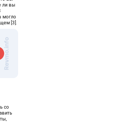
е ли вы
В
в могло
щем [3].
ь со
авить
ты,