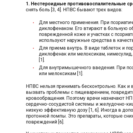
1. Нестероидные противовоспалительные ср
снять боль [3, 4]. НПВС бывают трех видов:
Для местного применения. При псориатич
диклофенаком. Его втирают в больную 
поврежденной коже и участках с псориа
используют наружные средства в качеств
Для приема внутрь. В виде таблеток и 
диклофенак или мелоксикам, нимесулид, 
[1].
Для внутримышечного введения. При псо
или мелоксикам [1].
НПВС нельзя принимать бесконтрольно. Как и 
вызвать проблемы с пищеварением, повредить
кровообращения. Поэтому врачи назначают НП
сердечно-сосудистой системы и желудочно-ки
низкую эффективную дозу [1, 6]. Иногда в до
протонной помпы. Это препараты, которые сни
повреждений [6].