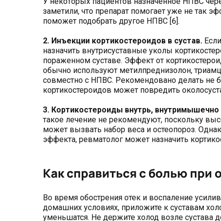
У некоторых пациентов назначенное НПВС чере
заметили, что препарат помогает уже не так эф
поможет подобрать другое НПВС [6].
2. Инъекции кортикостероидов в сустав.
Есл
назначить внутрисуставные уколы кортикостеро
пораженном суставе. Эффект от кортикостерои
обычно используют метилпреднизолон, триамци
совместно с НПВС. Рекомендовано делать не б
кортикостероидов может повредить околосуставн
3. Кортикостероиды внутрь, внутримышечно 
такое лечение не рекомендуют, поскольку высо
может вызвать набор веса и остеопороз. Однак
эффекта, ревматолог может назначить кортикос
Как справиться с болью при
Во время обострения отек и воспаление усилив
домашних условиях, приложите к суставам холо
уменьшатся. Не держите холод возле сустава 