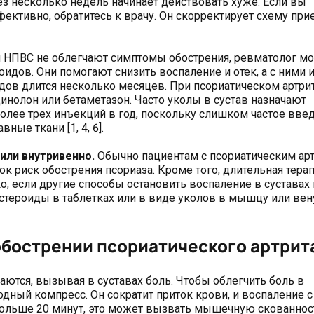
з несколько недель начинает действовать хуже. Если вы
фективно, обратитесь к врачу. Он скорректирует схему при
и НПВС не облегчают симптомы обострения, ревматолог м
идов. Они помогают снизить воспаление и отек, а с ними и
дов длится несколько месяцев. При псориатическом артри
нолон или бетаметазон. Часто уколы в сустав назначают
олее трех инъекций в год, поскольку слишком частое вве
ые ткани [1, 4, 6].
или внутривенно.
Обычно пациентам с псориатическим ар
к риск обострения псориаза. Кроме того, длительная тера
о, если другие способы остановить воспаление в суставах
тероиды в таблетках или в виде уколов в мышцу или вену [
 обострении псориатического артрит
аются, вызывая в суставах боль. Чтобы облегчить боль в
дный компресс. Он сократит приток крови, и воспаление с
дольше 20 минут, это может вызвать мышечную скованнос