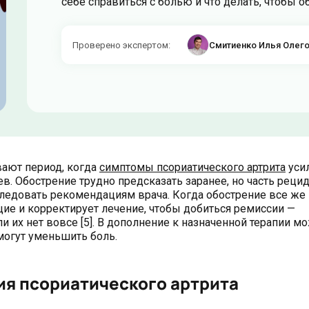
себе справиться с болью и что делать, чтобы о
Проверено экспертом
:
Смитиенко Илья Олег
вают период, когда
симптомы псориатического артрита
усил
ев. Обострение трудно предсказать заранее, но часть реци
 следовать рекомендациям врача. Когда обострение все же
щие и корректирует лечение, чтобы добиться ремиссии —
 их нет вовсе [5]. В дополнение к назначенной терапии м
могут уменьшить боль.
ия псориатического артрита