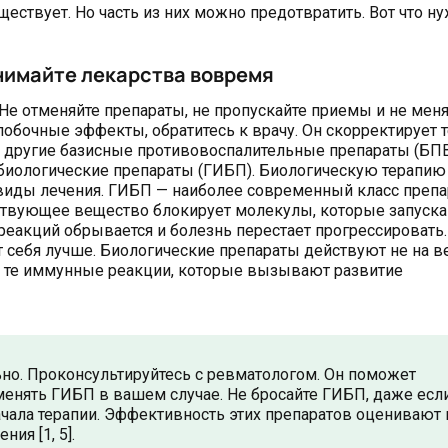
ествует. Но часть из них можно предотвратить. Вот что н
нимайте лекарства вовремя
 Не отменяйте препараты, не пропускайте приемы и не мен
обочные эффекты, обратитесь к врачу. Он скорректирует 
ли другие базисные противовоспалительные препараты (БПВ
биологические препараты (ГИБП). Биологическую терапию
 виды лечения. ГИБП — наиболее современный класс преп
йствующее вещество блокирует молекулы, которые запуск
 реакций обрывается и болезнь перестает прогрессировать.
т себя лучше. Биологические препараты действуют не на в
ко те иммунные реакции, которые вызывают развитие
ьно. Проконсультируйтесь с ревматологом. Он поможет
менять ГИБП в вашем случае. Не бросайте ГИБП, даже есл
ачала терапии. Эффективность этих препаратов оценивают 
ия [1, 5].