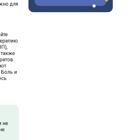
ужно для
яйте
терапию.
П),
 также
аратов
ают
 Боль и
есь
и не
не