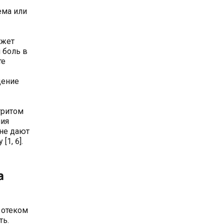
ема или
ожет
 боль в
те
дение
тритом
пия
 не дают
1, 6].
а
 отеком
ть.