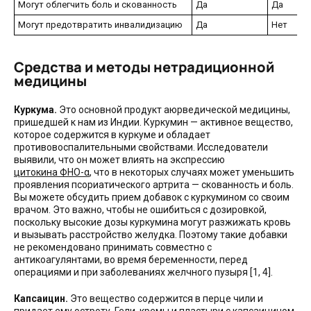
Могут облегчить боль и
скованность
Да
Да
Могут предотвратить
инвалидизацию
Да
Нет
Средства и методы нетрадиционной
медицины
Куркума.
Это основной продукт аюрведической медицины,
пришедшей к нам из Индии. Куркумин — активное вещество,
которое содержится в куркуме и обладает
противовоспалительными свойствами. Исследователи
выявили, что он может влиять на экспрессию
цитокина ФНО-α
, что в некоторых случаях может уменьшить
проявления псориатического артрита — скованность и боль.
Вы можете обсудить прием добавок с куркумином со своим
врачом. Это важно, чтобы не ошибиться с дозировкой,
поскольку высокие дозы куркумина могут разжижать кровь
и вызывать расстройство желудка. Поэтому такие добавки
не рекомендовано принимать совместно с
антикоагулянтами, во время беременности, перед
операциями и при заболеваниях желчного пузыря [1, 4].
Капсаицин.
Это вещество содержится в перце чили и