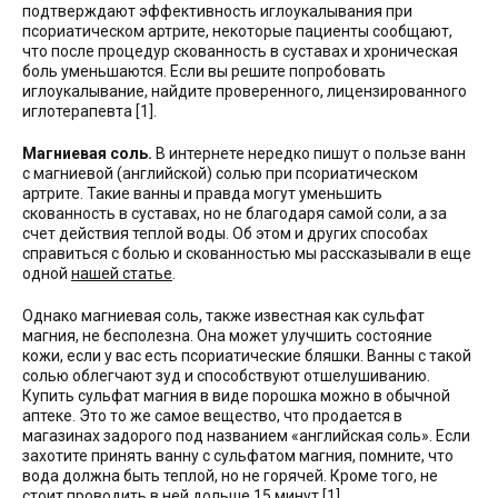
подтверждают эффективность иглоукалывания при
псориатическом артрите, некоторые пациенты сообщают,
что после процедур скованность в суставах и хроническая
боль уменьшаются. Если вы решите попробовать
иглоукалывание, найдите проверенного, лицензированного
иглотерапевта [1].
Магниевая соль.
В интернете нередко пишут о пользе ванн
с магниевой (английской) солью при псориатическом
артрите. Такие ванны и правда могут уменьшить
скованность в суставах, но не благодаря самой соли, а за
счет действия теплой воды. Об этом и других способах
справиться с болью и скованностью мы рассказывали в еще
одной
нашей статье
.
Однако магниевая соль, также известная как сульфат
магния, не бесполезна. Она может улучшить состояние
кожи, если у вас есть псориатические бляшки. Ванны с такой
солью облегчают зуд и способствуют отшелушиванию.
Купить сульфат магния в виде порошка можно в обычной
аптеке. Это то же самое вещество, что продается в
магазинах задорого под названием «английская соль». Если
захотите принять ванну с сульфатом магния, помните, что
вода должна быть теплой, но не горячей. Кроме того, не
стоит проводить в ней дольше 15 минут [1].