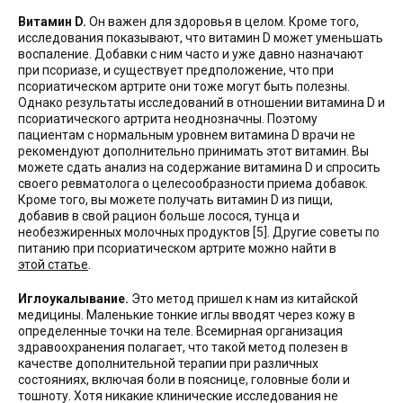
Витамин D.
Он важен для здоровья в целом. Кроме того,
исследования показывают, что витамин D может уменьшать
воспаление. Добавки с ним часто и уже давно назначают
при псориазе, и существует предположение, что при
псориатическом артрите они тоже могут быть полезны.
Однако результаты исследований в отношении витамина D и
псориатического артрита неоднозначны. Поэтому
пациентам с нормальным уровнем витамина D врачи не
рекомендуют дополнительно принимать этот витамин. Вы
можете сдать анализ на содержание витамина D и спросить
своего ревматолога о целесообразности приема добавок.
Кроме того, вы можете получать витамин D из пищи,
добавив в свой рацион больше лосося, тунца и
необезжиренных молочных продуктов [5]. Другие советы по
питанию при псориатическом артрите можно найти в
этой статье
.
Иглоукалывание.
Это метод пришел к нам из китайской
медицины. Маленькие тонкие иглы вводят через кожу в
определенные точки на теле. Всемирная организация
здравоохранения полагает, что такой метод полезен в
качестве дополнительной терапии при различных
состояниях, включая боли в пояснице, головные боли и
тошноту. Хотя никакие клинические исследования не