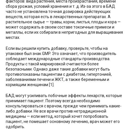
факторов: вида растения, места произрастания, времени
сбора урожая, условий хранения и т. д. Из-за этого в БАД
часто не установлена точная дозировка действующих
веществ, которая есть в лекарственных препаратах. А
растительное сырье — травы, корни, листья, плоды и кора —
может содержать в своем составе токсичные примеси и
металлы, если их собирали в непригодных для выращивания
местах.
Если вы решили купить добавку, проверьте, чтобы на
упаковке был знак GMP. Это означает, что производитель
соблюдает международные стандарты производства.
Продукты с такой маркировкой считаются более
безопасными. Однако даже такие добавки могут быть
противопоказаны пациентам с диабетом, гипертонией,
заболеваниями печени и ЖКТ, а также беременным и
кормящим женщинам [1].
БАД могут усиливать побочные эффекты лекарств, которые
принимает пациент. Поэтому всегда необходимо
консультироваться с врачом, прежде чем принимать какие-
либо добавки. Не все врачи против нетрадиционной
медицины — если метод, который хочет попробовать
пациент, не помешает основному лечению, врач может его
одобрить.