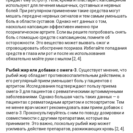
придает ему остроту. Гели, кремы и пластыри с капсаицином
используют для лечения мышечных, суставных и нервных
болей. При регулярном применении такие средства могут
мешать передаче нервных сигналов и тем самым уменьшать
боль в области суставов. Однако нет данных о том,
насколько капсаицин эффективен именно при
псориатическом артрите. Если вы решите попробовать снять
боль с помощью средств с капсаицином, помните об
осторожности. Это вещество может вызвать ожог и
спровоцировать обострение псориаза. Избегайте попадания
средств в глаза или рот и после их использования
обязательно мойте руки с мылом [2, 4].
Рыбий жир или добавки с омега-3.
Существует мнение, что
рыбий жир обладает противовоспалительным действием, а
его регулярный прием уменьшает боль у пациентов с
артритом. Исследования подтверждают пользу приема
омега-3 для пациентов с ревматическими аутоиммунными
заболеваниями. Однако большая часть таких данных — о
пациентах с ревматоидным артритом и остеоартритом. Тем
не менее врач может рекомендовать вам прием добавок с
омега-3. Проконсультируйтесь с ним по поводу дозировки и
совместимости с другими препаратами, которые вы
принимаете. Это важно, поскольку рыбий жир может
усиливать действие препаратов, разжижающих кровь [2, 4].