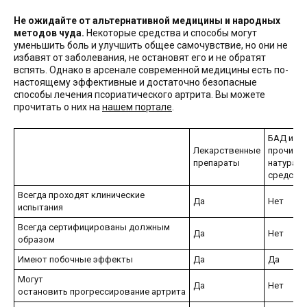
Не ожидайте от альтернативной медицины и народных
методов чуда.
Некоторые средства и способы могут
уменьшить боль и улучшить общее самочувствие, но они не
избавят от заболевания, не остановят его и не обратят
вспять. Однако в арсенале современной медицины есть по-
настоящему эффективные и достаточно безопасные
способы лечения псориатического артрита. Вы можете
прочитать о них на
нашем портале
.
БАД и
Лекарственные
прочие
препараты
натурал
средств
Всегда проходят
клинические
Да
Нет
испытания
Всегда
сертифицированы
должным
Да
Нет
образом
Имеют побочные
эффекты
Да
Да
Могут
Да
Нет
остановить
прогрессирование
артрита