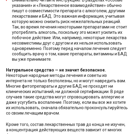
Внимательно читайте инструкцию. В разделах «Особые
указания» и «Лекарственное взаимодействие» обычно
пишут о совместимости препарата с алкоголем, другими
лекарствами и БАД. Это важная информация, учитывая
которую можно снизить риск нежелательных реакций.
Так, во время лечения некоторыми препаратами не стоит
употреблять алкоголь, поскольку это может усилить их
побочное действие. Или, например, некоторые лекарства
несовместимы друг с другом и их нельзя использовать
одновременно. Поэтому перед началом лечения следует
сообщить врачу о том, какие препараты, витамины и БАД
вы уже принимаете.
Натуральное средство — не значит безопасное.
Некоторые народные методы лечения и советы из
интернета не только бесполезны, но и могут навредить вам.
Многие фитопрепараты и другие БАД не проходят ни
клинических испытаний, ни должной сертификации. В ряде
случаев такие средства могут спровоцировать аллергию и
даже усугубить воспаление. Поэтому, если вы все же хотите
их использовать, сначала обязательно проконсультируйтесь
со своим лечащим врачом.
Кроме того, состав лекарственных трав до конца не изучен,
а концентрация действующих веществ зависит от многих