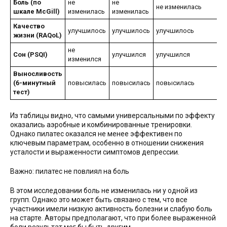
Боль (по
не
не
не изменилась
шкале McGill)
изменилась
изменилась
Качество
улучшилось
улучшилось
улучшилось
жизни (RAQoL)
не
Сон (PSQI)
улучшился
улучшился
изменился
Выносливость
(6-минутный
повысилась
повысилась
повысилась
тест)
Из таблицы видно, что самыми универсальными по эффекту
оказались аэробные и комбинированные тренировки.
Однако пилатес оказался не менее эффективен по
ключевым параметрам, особенно в отношении снижения
усталости и выраженности симптомов депрессии.
Важно: пилатес не повлиял на боль
В этом исследовании боль не изменилась ни у одной из
групп. Однако это может быть связано с тем, что все
участники имели низкую активность болезни и слабую боль
на старте. Авторы предполагают, что при более выраженной
боли результат мог бы быть другим.