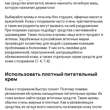
как средство впитается, можно наносить лечебную мазь,
которую назначил дерматолог.
Выбирайте кремы и лосьоны без отдушек, эфирных масел и
красителей. Кожа с псориазом часто очень чувствительная,
и такие ингредиенты могут вызвать на ней раздражение.
При псориазе хорошо подойдут средства с мочевиной и
церамидами. Такие лосьоны и кремы чаще всего продают в
аптеках. Зарубежные и российские аптечные марки
производят косметику для людей с разными кожными
проблемами и болезнями. У них есть линейки для
раздраженной, пересушенной, шелушащейся и
обезвоженной кожи, а также отдельные серии средств для
кожи с псориазом [1, 4, 7, 8].
Использовать плотный питательный
крем
Кожа с псориазом быстро сохнет. Поэтому помимо
увлажнения ей нужны насыщенные питательные кремы. Их
тоже можно найти среди аптечных средств. Такие кремы
обычно очень жирные и плотные. Как и увлажняющее
средства, их лучше всего наносить на влажную кожу после