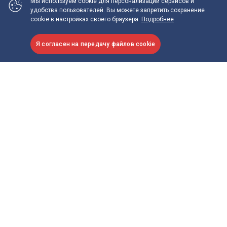
Мы используем cookie
для персонализации сервисов и
удобства пользователей.
Вы можете запретить сохранение
cookie в настройках своего браузера.
Подробнее
Я согласен на передачу файлов cookie
Что нужно делать при псориатическом
артрите
✅ Принимайте лекарства вовремя
Регулярность приема помогает поддерживать
концентрацию лекарственных веществ в крови и не
допустить обострений. Установите напоминания в телефоне
или будильник, чтобы принять препарат своевременно. Если
вам трудно соблюдать график приема и вы часто забываете
о лекарствах, воспользуйтесь
нашими советами
.
✅ Поддерживайте физическую активность
Малоподвижный образ жизни ухудшает состояние суставов
и тканей вокруг них. Поэтому важно оставаться настолько
активным, насколько возможно. Умеренные физические
нагрузки делают мышцы сильными и крепкими, а суставы —
подвижными. Это помогает уменьшить боль и чувство