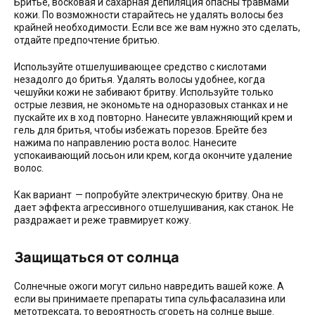
Бритье, восковая и сахарная депиляция опасны травмами
кожи. По возможности старайтесь не удалять волосы без
крайней необходимости. Если все же вам нужно это сделать,
отдайте предпочтение бритью.
Используйте отшелушивающее средство с кислотами
незадолго до бритья. Удалять волосы удобнее, когда
чешуйки кожи не забивают бритву. Используйте только
острые лезвия, не экономьте на одноразовых станках и не
пускайте их в ход повторно. Нанесите увлажняющий крем и
гель для бритья, чтобы избежать порезов. Брейте без
нажима по направлению роста волос. Нанесите
успокаивающий лосьон или крем, когда окончите удаление
волос.
Как вариант — попробуйте электрическую бритву. Она не
дает эффекта агрессивного отшелушивания, как станок. Не
раздражает и реже травмирует кожу.
Защищаться от солнца
Солнечные ожоги могут сильно навредить вашей коже. А
если вы принимаете препараты типа сульфасалазина или
метотрексата, то вероятность сгореть на солнце выше.