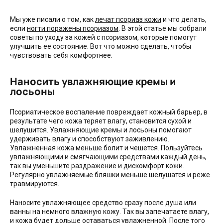
​Мы уже писали о том, как
лечат псориаз кожи
и что делать,
если
ногти поражены псориазом
. В этой статье мы собрали
советы по уходу за кожей с псориазом, которые помогут
улучшить ее состояние. Вот что можно сделать, чтобы
чувствовать себя комфортнее.
Наносить увлажняющие кремы и
лосьоны
Псориатическое воспаление повреждает кожный барьер, в
результате чего кожа теряет влагу, становится сухой и
шелушится. Увлажняющие кремы и лосьоны помогают
удерживать влагу и способствуют заживлению.
Увлажненная кожа меньше болит и чешется. Пользуйтесь
увлажняющими и смягчающими средствами каждый день,
так вы уменьшите раздражение и дискомфорт кожи.
Регулярно увлажняемые бляшки меньше шелушатся и реже
травмируются.
Наносите увлажняющее средство сразу после душа или
ванны на немного влажную кожу. Так вы запечатаете влагу,
и кожа будет дольше оставаться увлажненной. После того