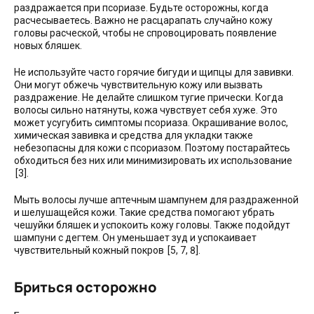
раздражается при псориазе. Будьте осторожны, когда
расчесываетесь. Важно не расцарапать случайно кожу
головы расческой, чтобы не спровоцировать появление
новых бляшек.
Не используйте часто горячие бигуди и щипцы для завивки.
Они могут обжечь чувствительную кожу или вызвать
раздражение. Не делайте слишком тугие прически. Когда
волосы сильно натянуты, кожа чувствует себя хуже. Это
может усугубить симптомы псориаза. Окрашивание волос,
химическая завивка и средства для укладки также
небезопасны для кожи с псориазом. Поэтому постарайтесь
обходиться без них или минимизировать их использование
[3].
Мыть волосы лучше аптечным шампунем для раздраженной
и шелушащейся кожи. Такие средства помогают убрать
чешуйки бляшек и успокоить кожу головы. Также подойдут
шампуни с дегтем. Он уменьшает зуд и успокаивает
чувствительный кожный покров [5, 7, 8].
Бриться осторожно