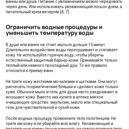
ванны или душа. Питание с увлажнением можно чередовать
через день. Или использовать увлажняющий лосьон днем, а
питательный крем вечером [4, 7].
Ограничить водные процедуры и
уменьшить температуру воды
В душе или ванне не стоит мыться дольше 15 минут.
Длительное воздействие воды пересушивает и стягивает
кожу. Не используйте горячую воду, чтобы уберечь
естественный защитный барьер кожи. Принимайте только
теплый или немного прохладный душ. То же правило
относится к приему ванн.
Не трите кожу жесткими мочалками и щетками. Они могут
расчесать псориатические бляшки и сделают коже только
хуже. Обычное мыло и гель для душа часто раздражают и
иссушают кожу. Вместо них купите в аптеке мягкое
очищающее средство: эмульсию, масло или специальный
гель для чувствительной и сухой кожи.
После водных процедур промокните тело полотенцем. Не
трите им кожу и не убирайте всю влагу. Увлажняющие и
питательные кремы лучше наносить на слегка влажное тело.