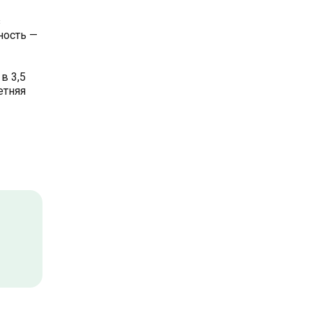
з
ность —
в 3,5
етняя