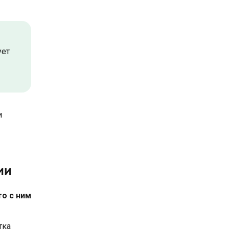
ует
и
ии
то с ним
тка