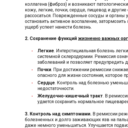
коллагена (фиброз) и возникают патологическ
кожу, легкие, почки, сердце, пищевод и други
рассосаться. Поврежденные сосуды и органы у
остановить активное воспаление, затормозить
ущерб успеет нанести болезнь.
2. Сохранение функций
жизненно важных ор
Легкие
. Интерстициальная болезнь легк
системной склеродермии. Ремиссия озна
заболеваний и позволяет предупредить 
Почки
. При достижении ремиссии снижае
опасного для жизни состояния, которое п
Сердце
. Контроль над болезнью уменьш
недостаточности.
Желудочно-кишечный тракт
. В ремисс
удается сохранить нормальное пищеварен
3. Контроль над симптомами.
В ремиссии реже
болезненных и долго заживающих язв на пальц
даже немного уменьшиться. Улучшается подвиж