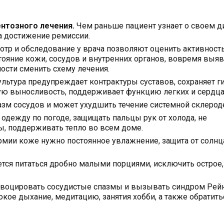
нтозного лечения.
Чем раньше пациент узнает о своем д
а достижение ремиссии.
тр и обследование у врача позволяют оценить активност
тояние кожи, сосудов и внутренних органов, вовремя выя
сти сменить схему лечения.
льтура предупреждает контрактуры суставов, сохраняет г
ю выносливость, поддерживает функцию легких и сердца
зм сосудов и может ухудшить течение системной склерод
одежду по погоде, защищать пальцы рук от холода, не
ы, поддерживать тепло во всем доме.
мии коже нужно постоянное увлажнение, защита от солнц
тся питаться дробно малыми порциями, исключить острое,
овоцировать сосудистые спазмы и вызывать синдром Рейн
кое дыхание, медитацию, занятия хобби, а также обратить