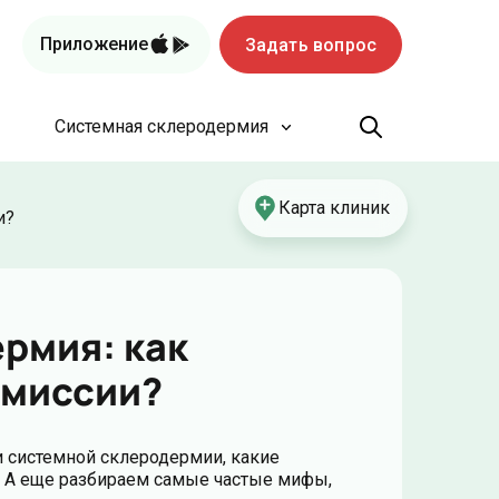
Приложение
Задать вопрос
Системная склеродермия
Карта клиник
и?
рмия: как
емиссии?
и системной склеродермии, какие
ь. А еще разбираем самые частые мифы,