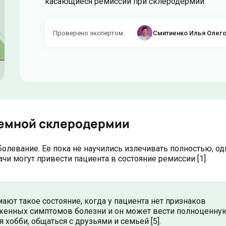
касающиеся ремиссии при склеродермии.
Проверено экспертом
:
Смитиенко Илья Олег
темной склеродермии
болевание. Ее пока не научились излечивать полностью, од
могут привести пациента в состояние ремиссии [1].
ют такое состояние, когда у пациента нет признаков
аженных симптомов болезни и он может вести полноценну
я хобби, общаться с друзьями и семьей [5].