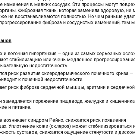
ие изменения в мелких сосудах. Эти процессы могут повре
е органы. Фиброзная ткань, которая заменила здоровую, не
же не восстанавливаются полностью. Но чем раньше удае
 прогрессирование фиброза и сосудистых изменений, тем 
ганов
их и легочная гипертензия — одни из самых серьезных осл
чает стабилизацию или очень медленное прогрессирование
дыхательную недостаточность.
тся риск развития склеродермического почечного криза —
риводит к почечной недостаточности.
ает риск фиброза сердечной мышцы, аритмии и сердечной
ии замедляется поражение пищевода, желудка и кишечника,
ие и питание.
 возникает синдром Рейно, снижается риск появления
ах. Уплотнение кожи (склероз) может стабилизироваться 
ность суставов, снижается ощущение стянутости и диском