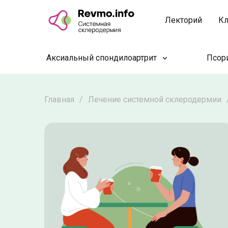
Лекторий
Кл
Аксиальный спондилоартрит
Псори
Главная
/
Лечение системной склеродермии