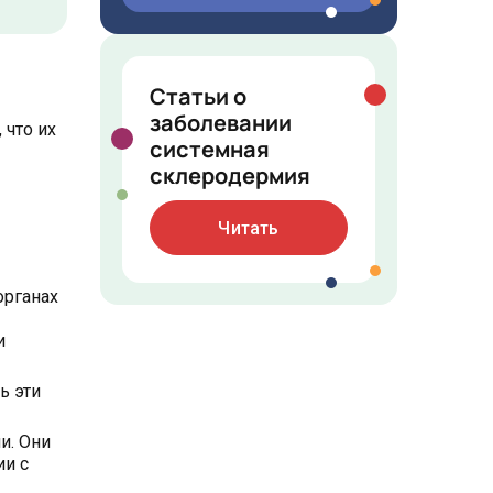
Статьи о
заболевании
 что их
системная
склеродермия
Читать
органах
и
ь эти
и. Они
ии с