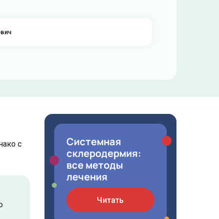
ович
Системная
нако с
склеродермия:
все методы
лечения
Читать
ю