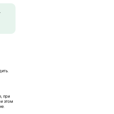
т
ить.
, при
ри этом
ие.