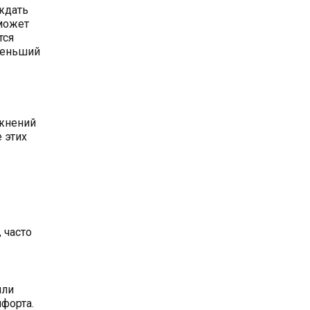
ждать
 может
тся
меньший
ожнений
 этих
 часто
или
форта.