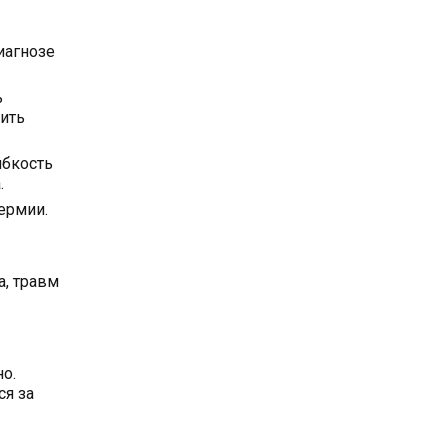
иагнозе
ь
вить
ибкость
.
ермии.
а, травм
о.
ся за