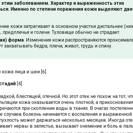
с этим заболеванием. Характер и выраженность этих
ться. Именно по степени поражения кожи выделяют две
ение кожи затрагивает в основном участки дистальнее (ни
ы, предплечья и голени. Туловище обычно не страдает.
ая) форма
. Изменения кожи распространяются проксимал
т захватывать бедра, плечи, живот, грудь и спину.
кожа лица и шеи [6].
 стадий
[4].
дкой, блестящей, отечной. Но этот отек не похож на тот, чт
льпации кожа оказывается очень плотной, а прикосновения
ечаются при скоплении воды в тканях. В очагах постепенн
е случаев болезнь начинается с воспаления и выраженной
рипухлость может держаться несколько месяцев. Иногда оте
ивает нервы в запястье, вызывает онемение и боль в паль