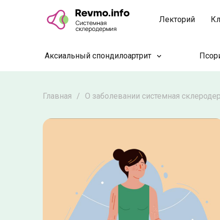
Лекторий
Кл
Аксиальный спондилоартрит
Псори
Главная
/
О заболевании системная склероде