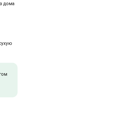
из дома
 сухую
гом