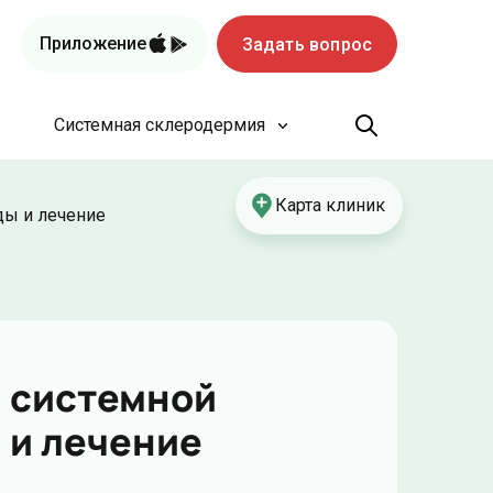
Приложение
Задать вопрос
Системная склеродермия
Карта клиник
ды и лечение
 системной
 и лечение