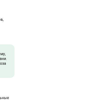
в,
му,
ани.
роза
льные