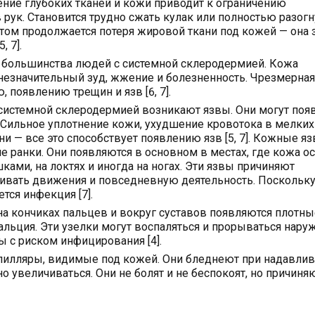
тнение глубоких тканей и кожи приводит к ограничению
рук. Становится трудно сжать кулак или полностью разогн
том продолжается потеря жировой ткани под кожей — она 
, 7].
у большинства людей с системной склеродермией. Кожа
 незначительный зуд, жжение и болезненность. Чрезмерная
появлению трещин и язв [6, 7].
системной склеродермией возникают язвы. Они могут поя
 Сильное уплотнение кожи, ухудшение кровотока в мелких
и — все это способствует появлению язв [5, 7]. Кожные я
 ранки. Они появляются в основном в местах, где кожа о
шками, на локтях и иногда на ногах. Эти язвы причиняют
чивать движения и повседневную деятельность. Поскольку
тся инфекция [7].
 на кончиках пальцев и вокруг суставов появляются плотны
льция. Эти узелки могут воспаляться и прорываться наруж
 с риском инфицирования [4].
пилляры, видимые под кожей. Они бледнеют при надавлив
о увеличиваться. Они не болят и не беспокоят, но причиня