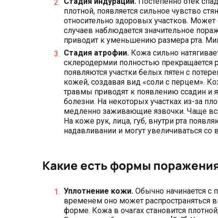
Стадия индурации.
Постепенно отек спада
плотной, появляется сильное чувство стян
относительно здоровых участков. Может 
случаев наблюдается значительное пораже
приводит к уменьшению размера рта. Мим
Стадия атрофии.
Кожа сильно натягивает
склеродермии полностью прекращается р
появляются участки белых пятен с потер
кожей, создавая вид «соли с перцем». К
травмы приводят к появлению ссадин и яз
болезни. На некоторых участках из-за п
медленно заживающие язвочки. Чаще всег
На коже рук, лица, губ, внутри рта появ
надавливании и могут увеличиваться со 
Какие есть формы поражени
Уплотнение кожи.
Обычно начинается с п
временем оно может распространяться в
форме. Кожа в очагах становится плотной