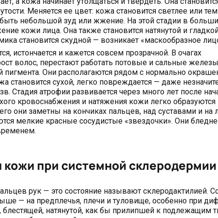
ет, а кожа начинает утолщаться и твердеть. Она становитс
утости. Меняется ее цвет: кожа становится светлее или те
быть небольшой зуд или жжение. На этой стадии в больш
ние кожи лица. Она также становится натянутой и гладкой,
ика становится скудной — возникает «маскообразное лиц
ся, истончается и кажется совсем прозрачной. В очагах
ост волос, перестают работать потовые и сальные железы
ей пигмента. Они располагаются рядом с нормально окраше
ожа становится сухой, легко повреждается — даже незначи
в. Стадия атрофии развивается через много лет после нач
лохого кровоснабжения и натяжения кожи легко образуются
о они заметны на кончиках пальцев, над суставами и на л
ляются мелкие красные сосудистые «звездочки». Они бледн
временем.
я кожи при системной склеродермии
альцев рук — это состояние называют склеродактилией. С
ыше — на предплечья, плечи и туловище, особенно при ди
, блестящей, натянутой, как бы прилипшей к подлежащим т