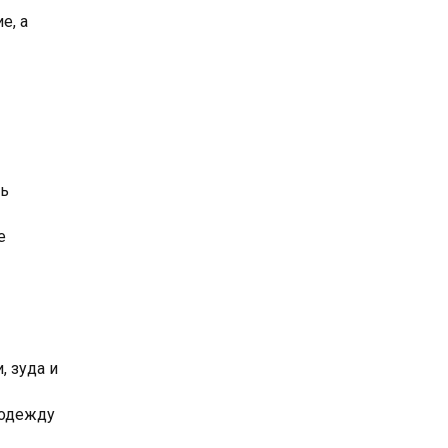
е, а
ть
е
, зуда и
 одежду