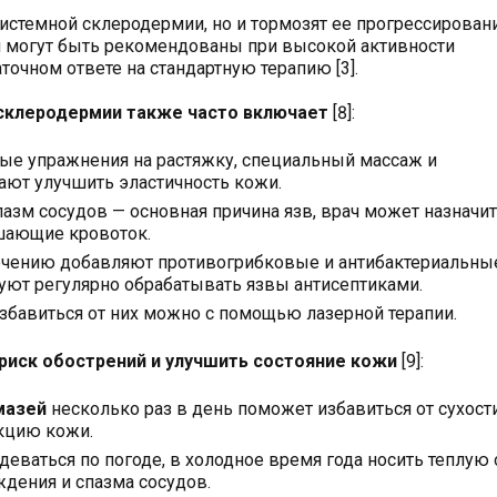
темной склеродермии, но и тормозят ее прогрессировани
и могут быть рекомендованы при высокой активности
точном ответе на стандартную терапию [3].
 склеродермии также часто включает
[8]:
ные упражнения на растяжку, специальный массаж и
ют улучшить эластичность кожи.
пазм сосудов — основная причина язв, врач может назначи
шающие кровоток.
лечению добавляют противогрибковые и антибактериальны
уют регулярно обрабатывать язвы антисептиками.
Избавиться от них можно с помощью лазерной терапии.
риск обострений и улучшить состояние кожи
[9]:
мазей
несколько раз в день поможет избавиться от сухости
кцию кожи.
одеваться по погоде, в холодное время года носить теплую
ждения и спазма сосудов.