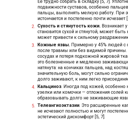
Ее трудно собрать в складку [5, 7]. Упло
подвижности суставов, особенно пальцев 
пальцы, выполнять мелкую работу. При э
истончается и постепенно почти исчезает [5
Сухость и стянутость кожи.
Возникает 
становится сухой и стянутой, может быть
может привести к сильному раздражению, 
Кожные язвы.
Примерно у 45% людей с 
после травмы или без видимой причины.
сосудах и потеря подкожной жировой ткан
это болезненные и медленно заживающие
натянута: на кончиках пальцев, над костя
значительную боль, могут сильно ограни
долго заживают, к ним легко присоединяе
Кальциноз
. Иногда под кожей, особенно
узелки или комочки — отложения солей ка
образовывать долго не заживающие язвы
Телеангиоэктазии
. Это расширенные ка
не исчезают полностью и могут постепенн
эстетический дискомфорт [5, 7].