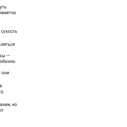
уть
заметно
 сухость
вляться
звы —
собенно
 они
е
у,
ании, но
ют