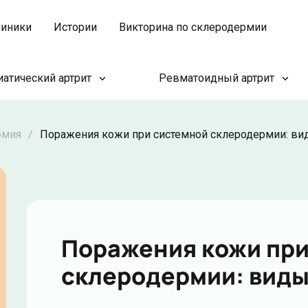
иники
Истории
Викторина по склеродермии
атический артрит
Ревматоидный артрит
рмия
/
Поражения кожи при системной склеродермии: ви
Поражения кожи при
склеродермии: виды