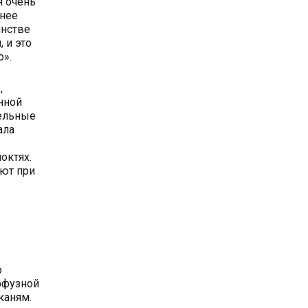
я очень
мнее
инстве
 и это
о».
,
нной
тельные
ала
октях.
еют при
о
ффузной
каням.