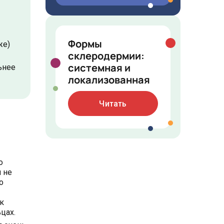
Формы
же)
склеродермии:
системная и
ьнее
локализованная
Читать
о
 не
о
к
цах.