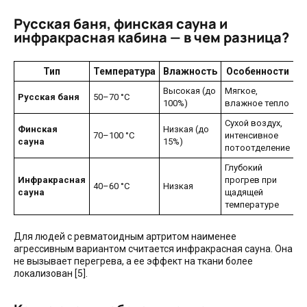
Русская баня, финская сауна и
инфракрасная кабина — в чем разница?
Тип
Температура
Влажность
Особенности
Высокая (до
Мягкое,
Русская баня
50–70 °C
100%)
влажное тепло
Сухой воздух,
Финская
Низкая (до
70–100 °C
интенсивное
сауна
15%)
потоотделение
Глубокий
Инфракрасная
прогрев при
40–60 °C
Низкая
сауна
щадящей
температуре
Для людей с ревматоидным артритом наименее
агрессивным вариантом считается инфракрасная сауна. Она
не вызывает перегрева, а ее эффект на ткани более
локализован [5].