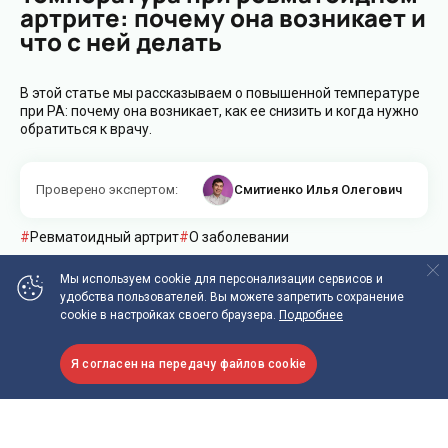
артрите: почему она возникает и
что с ней делать
В этой статье мы рассказываем о повышенной температуре
при РА: почему она возникает, как ее снизить и когда нужно
обратиться к врачу.
Проверено экспертом
:
Смитиенко Илья Олегович
Ревматоидный артрит
О заболевании
Мы используем cookie
для персонализации сервисов и
удобства пользователей.
Вы можете запретить сохранение
cookie в настройках своего браузера.
Подробнее
Какая температура считается
Я согласен на передачу файлов cookie
повышенной?
Это не такой простой вопрос, как кажется на первый взгляд.
Повышенная температура в медицине называется