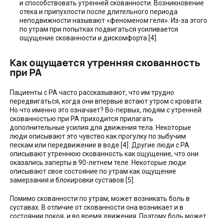
и способствовать утренней скованности. Возникновение
отека и припухлости после длительного периода
неподвижности называют «феноменом геля». Из-за этого
по утрам при попытках подвигаться усиливается
ощущение скованности и дискомфорта [4].
Как ощущается утренняя скованность
при РА
Пациенты с РА часто рассказывают, что им трудно
передвигаться, когда они впервые встают утром с кровати.
Но что именно это означает? Во-первых, людям с утренней
скованностью при РА приходится прилагать
дополнительные усилия для движения тела. Некоторые
люди описывают это чувство как прогулку по зыбучим
пескам или передвижение в воде [4]. Другие люди с РА
описывают утреннюю скованность как ощущение, что они
оказались заперты в 90-летнем теле. Некоторые люди
описывают свое состояние по утрам как ощущение
замерзания и блокировки суставов [5].
Помимо скованности по утрам, может возникать боль в
суставах. В отличие от скованности она возникает и в
состоянии покоя, и во время движения. Поэтому боль может