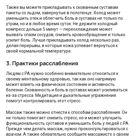
Также вы можете прикладывать к скованным суставам
пакеты со льдом, завернутые в полотенце. Холод может
уменьшить отек и облегчить боль в суставах не только по
утрам, но и в любое время суток. Не держите холодный
компресс дольше 5 минут — переохлаждение может
вызвать спазм сосудов, снизить кровообращение и только
усилит боль. Лучше прикладывать холод несколько раз,
делая перерывы, в которые кожа успевает вернуться к
своей нормальной температуре.
3. Практики расслабления
Людям с РА нужно особенно внимательно относиться к
своему ментальному здоровью, так как оно напрямую
может влиять на физическое состояние и активность
болезни. Скованность и боль в суставах может усиливаться
из-за стресса. Медитация и дыхательные упражнения
помогут контролировать этот стресс.
Массаж также можно отнести к способам расслабления. Он
не только помогает снизить стресс, но и может улучшить
функциональность суставов и уменьшить боль у людей с РА.
Прежде чем делать массаж, нужно проконсультироваться с
врачом. А также обязательно сообщите массажисту о своем