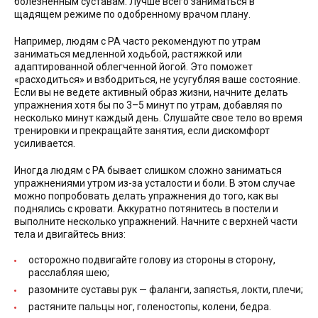
болезненным суставам. Лучше всего заниматься в
щадящем режиме по одобренному врачом плану.
Например, людям с РА часто рекомендуют по утрам
заниматься медленной ходьбой, растяжкой или
адаптированной облегченной йогой. Это поможет
«расходиться» и взбодриться, не усугубляя ваше состояние.
Если вы не ведете активный образ жизни, начните делать
упражнения хотя бы по 3–5 минут по утрам, добавляя по
несколько минут каждый день. Слушайте свое тело во время
тренировки и прекращайте занятия, если дискомфорт
усиливается.
Иногда людям с РА бывает слишком сложно заниматься
упражнениями утром из-за усталости и боли. В этом случае
можно попробовать делать упражнения до того, как вы
поднялись с кровати. Аккуратно потянитесь в постели и
выполните несколько упражнений. Начните с верхней части
тела и двигайтесь вниз:
осторожно подвигайте голову из стороны в сторону,
расслабляя шею;
разомните суставы рук — фаланги, запястья, локти, плечи;
растяните пальцы ног, голеностопы, колени, бедра.