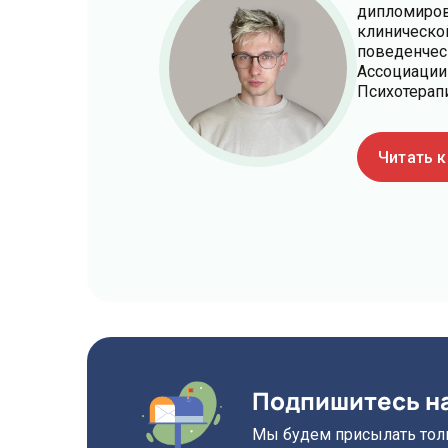
дипломиров
клиническо
поведенческ
Ассоциации
Психотерап
Читать 
Подпишитесь н
Мы будем присылать толь