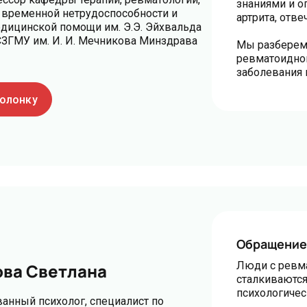
знаниями и о
 временной нетрудоспособности и
артрита, отв
едицинской помощи им. Э.Э. Эйхвальда
ЗГМУ им. И. И. Мечникова Минздрава
Мы разберем
ревматоидног
заболевания 
колонку
Обращение
Люди с ревм
ва Светлана
сталкиваются
психологиче
анный психолог, специалист по