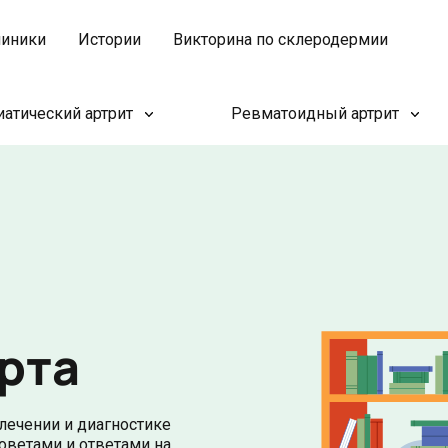
иники
Истории
Викторина по склеродермии
атический артрит
Ревматоидный артрит
рта
лечении и диагностике
советами и ответами на