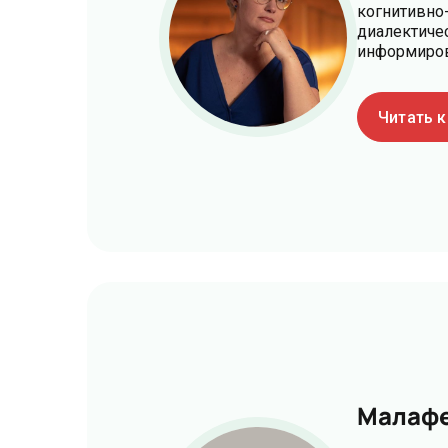
когнитивно-
диалектиче
информиров
Читать 
Малафе