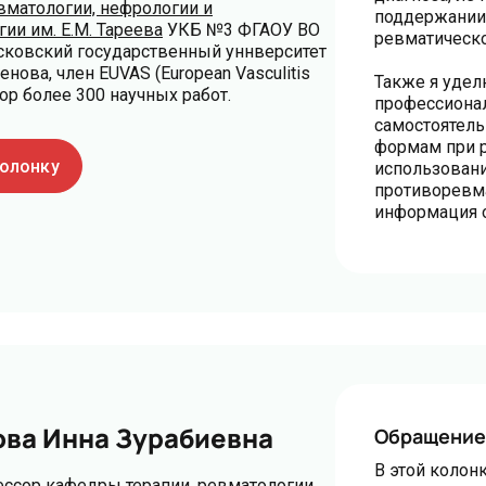
вматологии, нефрологии и
поддержании
ии им. Е.М. Тареева
УКБ №3 ФГАОУ ВО
ревматическо
ковский государственный уннверситет
енова, член EUVAS (European Vasculitis
Также я уде
втор более 300 научных работ.
профессиона
самостоятел
формам при р
колонку
использовани
противоревма
информация о
ова Инна Зурабиевна
Обращение
В этой колон
фессор кафедры терапии, ревматологии,