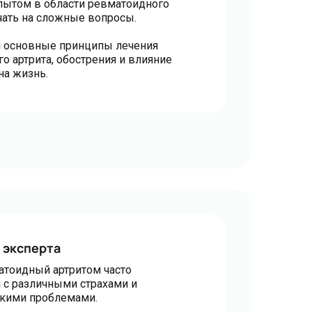
пытом в области ревматоидного
ечать на сложные вопросы.
 основные принципы лечения
о артрита, обострения и влияние
на жизнь.
 эксперта
атоидный артритом часто
 с различными страхами и
скими проблемами.