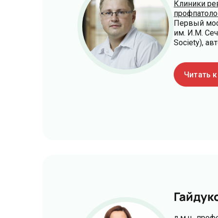
Клиники ре
профпатолог
Первый мос
им. И.М. Сеч
Society), а
Читать 
Гайдук
д.м.н., про