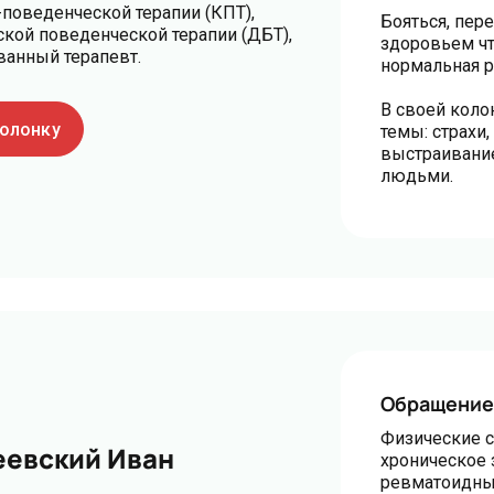
поведенческой терапии (КПТ),
Бояться, пер
ской поведенческой терапии (ДБТ),
здоровьем чт
анный терапевт.
нормальная р
В своей коло
колонку
темы: страхи,
выстраивани
людьми.
Обращение
Физические с
евский Иван
хроническое 
ревматоидный