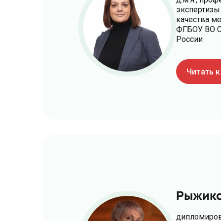
экспертизы
качества м
ФГБОУ ВО С
России
Читать 
Рыжико
дипломиров