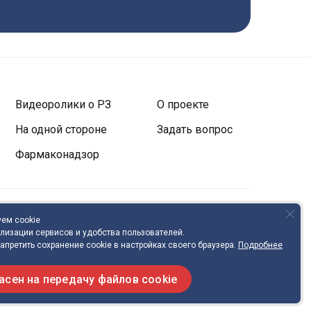
Видеоролики о РЗ
О проекте
На одной стороне
Задать вопрос
Фармаконадзор
ем cookie
олитика в отношении обработки ПДн
Политика Cookies
лизации сервисов и удобства пользователей.
апретить сохранение cookie в настройках своего браузера.
Подробнее
МОЖЕТ БЫТЬ ЗАМЕНОЙ ОЧНОЙ КОНСУЛЬТАЦИИ ВРАЧА
асен на передачу файлов cookie