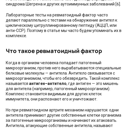
синдрома Шегрена и других аутоиммунных заболеваний [6].
Лабораторные тесты на ревматоидный фактор часто
делают параллельно с тестами на обнаружение антител к
циклическому цитруллинированному пептиду (АЦЦП, или
анти-ССР). Поэтому в статье мы часто будем упоминать их в
комплексе.
Что такое ревматоидный фактор
Когда в организм человека попадает патогенный
микроорганизм, против него вырабатываются специальные
белковые молекулы — антитела. Антитело связывается с
микроорганизмом, чтобы его обезвредить. Такой комплекс
называется
антиген–антитело
, где антиген — это мишень
для антитела (например, патогенный микроорганизм).
Комплекс становится видимым для других клеток
иммунитета, они распознают его и уничтожают.
Но при ревматоидном артрите механизм нарушается: одни
антитела принимают другие собственные клетки организма
за патогенные микроорганизмы и начинают их атаковать.
Антитела, атакующие собственные антитела, называют