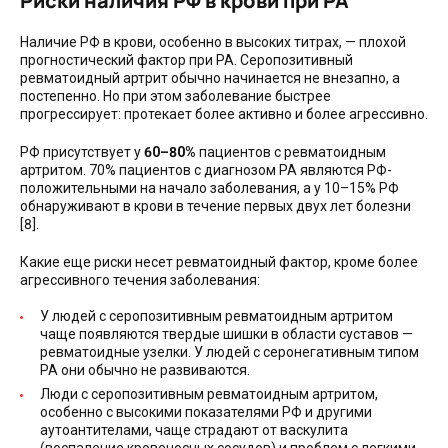
Риски наличия РФ в крови при РА
Наличие РФ в крови, особенно в высоких титрах, — плохой
прогностический фактор при РА. Серопозитивный
ревматоидный артрит обычно начинается не внезапно, а
постепенно. Но при этом заболевание быстрее
прогрессирует: протекает более активно и более агрессивно.
РФ присутствует у
60–80%
пациентов с ревматоидным
артритом. 70% пациентов с диагнозом РА являются РФ-
положительными на начало заболевания, а у 10–15% РФ
обнаруживают в крови в течение первых двух лет болезни
[8].
Какие еще риски несет ревматоидный фактор, кроме более
агрессивного течения заболевания:
У людей с серопозитивным ревматоидным артритом
чаще появляются твердые шишки в области суставов —
ревматоидные узелки. У людей с серонегативным типом
РА они обычно не развиваются.
Люди с серопозитивным ревматоидным артритом,
особенно с высокими показателями РФ и другими
аутоантителами, чаще страдают от васкулита
(воспаление кровеносных сосудов) и проблем с легкими.