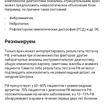
комплексной диагностики оказались отрицательными, врач
может предположить неврологическое объяснение боли.
Например, по причине таких состояний:
Фибромиалгия,
Нейропатия,
Рефлекторная симпатическая дистрофия (РСД) и др. [4].
Резюмируем
Только врач может интерпретировать результаты теста на
РФ, учитывая при этом множество факторов: другие
лабораторные анализы, инструментальную диагностику,
общую клиническую картину, симптомы, жалобы и анамнез
пациента. Сами по себе результаты теста на РФ не могут
подтвердить или исключить ни ревматоидный артрит, ни
синдром Шегрена.
РФ присутствует у 60–80% пациентов с ревматоидным
артритом. 70% пациентов с диагнозом РА являются РФ-
положительными на начало заболевания, а у 10–15% РФ
обнаруживают в крови в течение первых двух лет болезни.