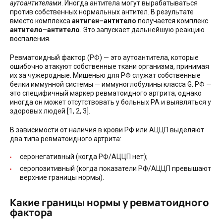
аутоантителами
. Иногда антитела могут вырабатываться
против собственных нормальных антител. В результате
вместо комплекса
антиген–антитело
получается комплекс
антитело–антитело
. Это запускает дальнейшую реакцию
воспаления.
Ревматоидный фактор (РФ) — это аутоантитела, которые
ошибочно атакуют собственные ткани организма, принимая
их за чужеродные. Мишенью для РФ служат собственные
белки иммунной системы — иммуноглобулины класса G. РФ —
это специфичный маркер ревматоидного артрита, однако
иногда он может отсутствовать у больных РА и выявляться у
здоровых людей [1, 2, 3].
В зависимости от наличия в крови РФ или АЦЦП выделяют
два типа ревматоидного артрита:
серонегативный (когда РФ/АЦЦП нет);
серопозитивный (когда показатели РФ/АЦЦП превышают
верхние границы нормы).
Какие границы нормы у ревматоидного
фактора