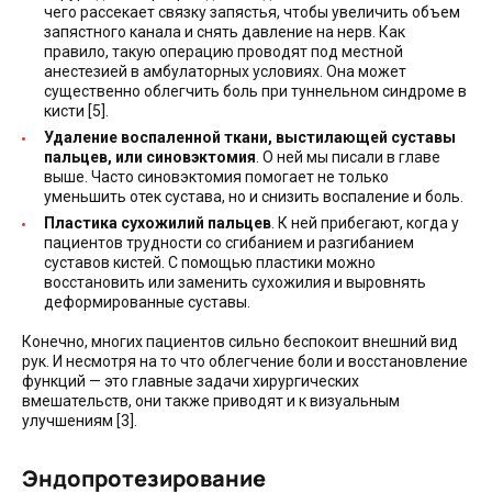
чего рассекает связку запястья, чтобы увеличить объем
запястного канала и снять давление на нерв. Как
правило, такую операцию проводят под местной
анестезией в амбулаторных условиях. Она может
существенно облегчить боль при туннельном синдроме в
кисти [5].
Удаление воспаленной ткани, выстилающей суставы
пальцев, или синовэктомия
. О ней мы писали в главе
выше. Часто синовэктомия помогает не только
уменьшить отек сустава, но и снизить воспаление и боль.
Пластика сухожилий пальцев
. К ней прибегают, когда у
пациентов трудности со сгибанием и разгибанием
суставов кистей. С помощью пластики можно
восстановить или заменить сухожилия и выровнять
деформированные суставы.
Конечно, многих пациентов сильно беспокоит внешний вид
рук. И несмотря на то что облегчение боли и восстановление
функций — это главные задачи хирургических
вмешательств, они также приводят и к визуальным
улучшениям [3].
Эндопротезирование