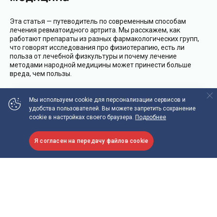
Эта статья — путеводитель по современным способам
лечения ревматоидного артрита. Мы расскажем, как
работают препараты из разных фармакологических групп,
что говорят исследования про физиотерапию, есть ли
польза от лечебной физкультуры и почему лечение
методами народной медицины может принести больше
вреда, чем пользы.
Мы используем cookie
для персонализации сервисов и
Проверено экспертом
:
Смитиенко Илья Олегович
удобства пользователей.
Вы можете запретить сохранение
cookie в настройках своего браузера.
Подробнее
Теория
Ревматоидный артрит
Я согласен на передачу файлов cookie
Можно ли вылечить ревматоидный
артрит
Современные методы лечения не позволяют вылечить