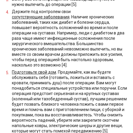
нужно вылечить до операции [5].
Держите под контролем свои
сопутствующие заболевания
. Наличие хронических
заболеваний, таких как диабет и болезни сердца,
повышает вероятность осложнений во время и после
операции на суставах. Например, люди с диабетом в два
раза чаще имеют инфекционные осложнения после
хирургического вмешательства. Большинство
хронических заболеваний невозможно вылечить, но вы
вместе со своим врачом должны приложить все усилия,
чтобы перед операцией быть настолько здоровым,
насколько это возможно [4].
Подготовьте свой дом
. Продумайте, как вы будете
обслуживать себя (готовить, ложиться и вставать с
кровати, принимать душ) после операции. Вам могут
понадобиться специальные устройства или поручни. Если
операция предстоит серьезная и на крупных суставах
(коленный или тазобедренный сустав), лучшим решением
будет позвать близкого человека пожить с вами первое
время и помочь вам с приготовлением пищи, с уборкой и
покупками, пока вы восстанавливаетесь. Чтобы снизить
вероятность падений, уберите или закрепите скотчем
напольные ковры, электрические шнуры и другие вещи,
которые могут стать помехой передвижению [5].