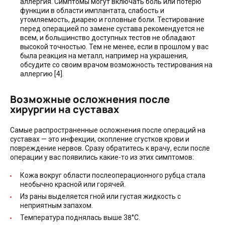
аллергия. Симптомы могут включать боль или потерю
функции в области имплантата, слабость и
утомляемость, диарею и головные боли. Тестирование
перед операцией по замене сустава рекомендуется не
всем, и большинство доступных тестов не обладают
высокой точностью. Тем не менее, если в прошлом у вас
была реакция на металл, например на украшения,
обсудите со своим врачом возможность тестирования на
аллергию [4].
Возможные осложнения после
хирургии на суставах
Самые распространенные осложнения после операций на
суставах — это инфекции, скопление сгустков крови и
повреждение нервов. Сразу обратитесь к врачу, если после
операции у вас появились какие-то из этих симптомов:
Кожа вокруг области послеоперационного рубца стала
необычно красной или горячей.
Из раны выделяется гной или густая жидкость с
неприятным запахом.
Температура поднялась выше 38°C.