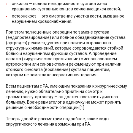
анкилоз — полная неподвижность сустава из-за
сращивания суставных концов сочленяющихся костей;
остеонекроз — это омертвение участка кости, вызванное
нарушением кровоснабжения.
При этом полноценные операции по замене сустава
(эндопротезирование) или полное обездвиживание сустава
(артродез) рекомендуются при наличии выраженных
структурных изменений, которые сопровождаются стойкой
болью и нарушениями функции суставов. А проведение
лаважа (хирургическое промывание) с использованием
артроскопии или синовэктомии рекомендуют при наличии
стойкого синовита (воспаление) сустава пациентам,
которым не помогла консервативная терапия.
Всем пациентам с РА, имеющим показания к хирургическому
лечению, нужно обязательно прийти на осмотр к
травматологу-ортопеду — он должен поставить диагноз
больному. Врач-ревматолог в одиночку не может принять
решение о необходимости операции [1].
Теперь давайте рассмотрим подробнее, какие виды
хирургического лечения возможны при РА.