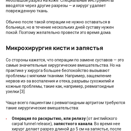
небольшой разрез на коже. Специальные инструменты
вводятся через другие разрезы — и хирург удаляет
поврежденную ткань.
Обычно после такой операции не нужно оставаться в
больнице, но в течение нескольких дней суставу нужен
покой. Поэтому желательно провести это время дома.
Микрохирургия кисти и запястья
Со стороны кажется, что операции по замене суставов — это
самые значительные хирургические вмешательства. Но на
практике у хирурга большее беспокойство вызывают
проблемы с мягкими тканями. Например, защемление
нервов из-за воспаления и отека, разрывы сухожилий и
кожные проблемы, такие как, например, ревматоидные
узелки [3].
Чаще всего пациентам с ревматоидным артритом требуются
такие хирургические вмешательства:
Операция по раскрытию, или релизу
(от английского
carpal tunnel release),
запястного канала
. Во время нее
хирург делает разрез длиной до 5 см на запястье, после