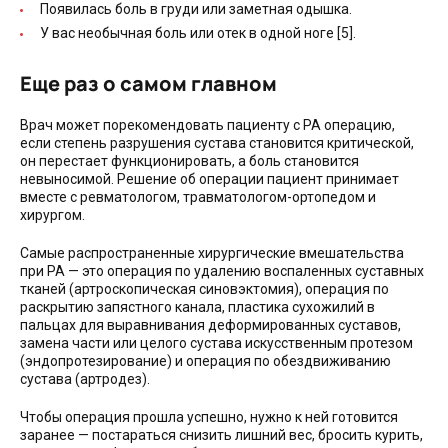
Появилась боль в груди или заметная одышка.
У вас необычная боль или отек в одной ноге [5].
Еще раз о самом главном
Врач может порекомендовать пациенту с РА операцию,
если степень разрушения сустава становится критической,
он перестает функционировать, а боль становится
невыносимой. Решение об операции пациент принимает
вместе с ревматологом, травматологом-ортопедом и
хирургом.
Самые распространенные хирургические вмешательства
при РА — это операция по удалению воспаленных суставных
тканей (артроскопическая синовэктомия), операция по
раскрытию запястного канала, пластика сухожилий в
пальцах для выравнивания деформированных суставов,
замена части или целого сустава искусственным протезом
(эндопротезирование) и операция по обездвиживанию
сустава (артродез).
Чтобы операция прошла успешно, нужно к ней готовится
заранее — постараться снизить лишний вес, бросить курить,