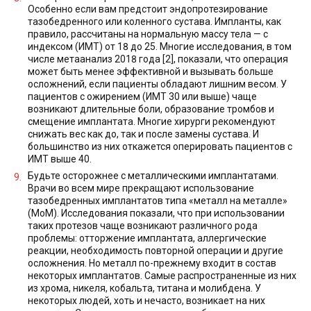
Особенно если вам предстоит эндопротезирование
тазобедренного или коленного сустава. Импланты, как
правило, рассчитаны на нормальную массу тела — с
индексом (ИМТ) от 18 до 25. Многие исследования, в том
числе метаанализ 2018 года [2], показали, что операция
может быть менее эффективной и вызывать больше
осложнений, если пациенты обладают лишним весом. У
пациентов с ожирением (ИМТ 30 или выше) чаще
возникают длительные боли, образование тромбов и
смещение имплантата. Многие хирурги рекомендуют
снижать вес как до, так и после замены сустава. И
большинство из них откажется оперировать пациентов с
ИМТ выше 40.
Будьте осторожнее с металлическими имплантатами.
Врачи во всем мире прекращают использование
тазобедренных имплантатов типа «металл на металле»
(MoM). Исследования показали, что при использовании
таких протезов чаще возникают различного рода
проблемы: отторжение имплантата, аллергические
реакции, необходимость повторной операции и другие
осложнения. Но металл по-прежнему входит в состав
некоторых имплантатов. Самые распространенные из них
из хрома, никеля, кобальта, титана и молибдена. У
некоторых людей, хоть и нечасто, возникает на них