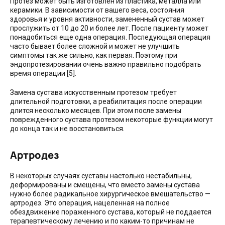
Протез может быть изготовлен из пластика, металла или
керамики. В зависимости от вашего веса, состояния
здоровья и уровня активности, замененный сустав может
прослужить от 10 до 20 и более лет. После пациенту может
понадобиться еще одна операция. Последующая операция
часто бывает более сложной и может не улучшить
симптомы так же сильно, как первая. Поэтому при
эндопротезировании очень важно правильно подобрать
время операции [5].
Замена сустава искусственным протезом требует
длительной подготовки, а реабилитация после операции
длится несколько месяцев. При этом после замены
поврежденного сустава протезом некоторые функции могут
до конца так и не восстановиться.
Артродез
В некоторых случаях суставы настолько нестабильны,
деформированы и смещены, что вместо замены сустава
нужно более радикальное хирургическое вмешательство —
артродез. Это операция, нацеленная на полное
обездвижение пораженного сустава, который не поддается
терапевтическому лечению и по каким-то причинам не