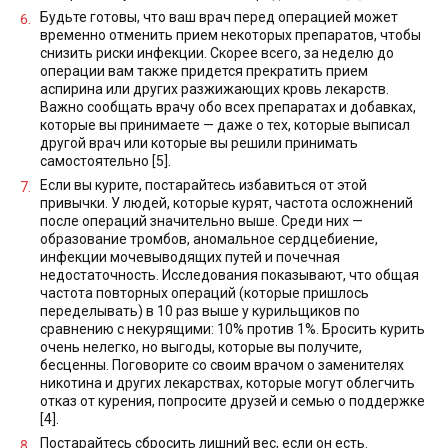
Будьте готовы, что ваш врач перед операцией может
временно отменить прием некоторых препаратов, чтобы
снизить риски инфекции. Скорее всего, за неделю до
операции вам также придется прекратить прием
аспирина или других разжижающих кровь лекарств.
Важно сообщать врачу обо всех препаратах и добавках,
которые вы принимаете — даже о тех, которые выписал
другой врач или которые вы решили принимать
самостоятельно [5].
Если вы курите, постарайтесь избавиться от этой
привычки. У людей, которые курят, частота осложнений
после операций значительно выше. Среди них —
образование тромбов, аномальное сердцебиение,
инфекции мочевыводящих путей и почечная
недостаточность. Исследования показывают, что общая
частота повторных операций (которые пришлось
переделывать) в 10 раз выше у курильщиков по
сравнению с некурящими: 10% против 1%. Бросить курить
очень нелегко, но выгоды, которые вы получите,
бесценны. Поговорите со своим врачом о заменителях
никотина и других лекарствах, которые могут облегчить
отказ от курения, попросите друзей и семью о поддержке
[4].
Постарайтесь сбросить лишний вес, если он есть.