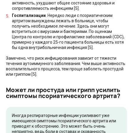
активность, ухудшают общее состояние здоровья и
сопротивляемость инфекциям [5].
Госпитализации
. Нередко люди с псориатическим
артритом вынуждены лежать в больнице, чтобы
получить необходимое лечение. Здесь они могут
встретиться с вирусами и бактериями. По оценкам
Центра по контролю и профилактике заболеваний (CDC),
примерно у каждого 25-го пациента больницы есть хотя
бы одна внутрибольничная инфекция [5].
Замечено, что риск инфицирования зависит от тяжести
течения аутоиммунного заболевания. Чем выше активность
воспалительного процесса, тем проще заболеть простудой
или гриппом [5].
Может ли простуда или грипп усилить
симптомы псориатического артрита?
Иногда респираторные инфекции усиливают уже
имеющиеся симптомы псориатического артрита или
приводят к обострению. Это может быть очень
неприятно, ведь боли в суставах и скованность