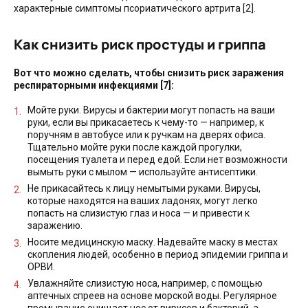
характерные симптомы псориатического артрита [2].
Как снизить риск простуды и гриппа
Вот что можно сделать, чтобы снизить риск заражения
респираторными инфекциями [7]:
Мойте руки. Вирусы и бактерии могут попасть на ваши
руки, если вы прикасаетесь к чему-то — например, к
поручням в автобусе или к ручкам на дверях офиса.
Тщательно мойте руки после каждой прогулки,
посещения туалета и перед едой. Если нет возможности
вымыть руки с мылом — используйте антисептики.
Не прикасайтесь к лицу немытыми руками. Вирусы,
которые находятся на ваших ладонях, могут легко
попасть на слизистую глаз и носа — и привести к
заражению.
Носите медицинскую маску. Надевайте маску в местах
скопления людей, особенно в период эпидемии гриппа и
ОРВИ.
Увлажняйте слизистую носа, например, с помощью
аптечных спреев на основе морской воды. Регулярное
промывание очищает нос от вирусов и бактерий, а