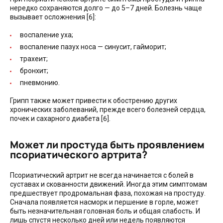
нередко сохраняются долго — до 5–7 дней. Болезнь чаще
вызывает осложнения [6]:
воспаление уха;
воспаление пазух носа — синусит, гайморит;
трахеит;
бронхит;
пневмонию.
Грипп также может привести к обострению других
хронических заболеваний, прежде всего болезней сердца,
почек и сахарного диабета [6].
Может ли простуда быть проявлением
псориатического артрита?
Псориатический артрит не всегда начинается с болей в
суставах и скованности движений. Иногда этим симптомам
предшествует продромальная фаза, похожая на простуду.
Сначала появляется насморк и першение в горле, может
быть незначительная головная боль и общая слабость. И
лишь спустя несколько дней или недель появляются