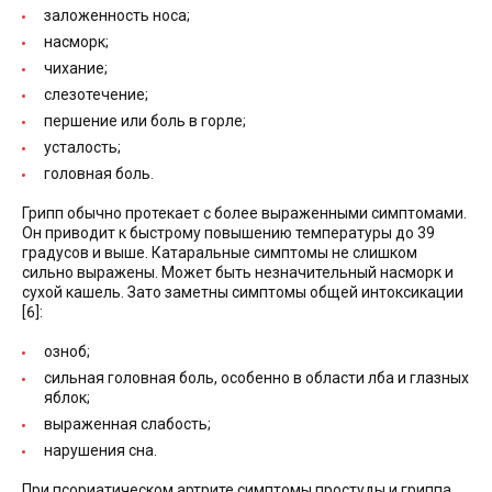
заложенность носа;
насморк;
чихание;
слезотечение;
першение или боль в горле;
усталость;
головная боль.
Грипп обычно протекает с более выраженными симптомами.
Он приводит к быстрому повышению температуры до 39
градусов и выше. Катаральные симптомы не слишком
сильно выражены. Может быть незначительный насморк и
сухой кашель. Зато заметны симптомы общей интоксикации
[6]:
озноб;
сильная головная боль, особенно в области лба и глазных
яблок;
выраженная слабость;
нарушения сна.
При псориатическом артрите симптомы простуды и гриппа