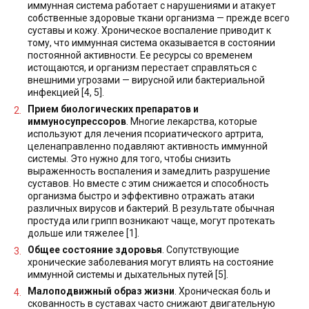
иммунная система работает с нарушениями и атакует
собственные здоровые ткани организма — прежде всего
суставы и кожу. Хроническое воспаление приводит к
тому, что иммунная система оказывается в состоянии
постоянной активности. Ее ресурсы со временем
истощаются, и организм перестает справляться с
внешними угрозами — вирусной или бактериальной
инфекцией [4, 5].
Прием биологических препаратов и
иммуносупрессоров
. Многие лекарства, которые
используют для лечения псориатического артрита,
целенаправленно подавляют активность иммунной
системы. Это нужно для того, чтобы снизить
выраженность воспаления и замедлить разрушение
суставов. Но вместе с этим снижается и способность
организма быстро и эффективно отражать атаки
различных вирусов и бактерий. В результате обычная
простуда или грипп возникают чаще, могут протекать
дольше или тяжелее [1].
Общее состояние здоровья
. Сопутствующие
хронические заболевания могут влиять на состояние
иммунной системы и дыхательных путей [5].
Малоподвижный образ жизни
. Хроническая боль и
скованность в суставах часто снижают двигательную