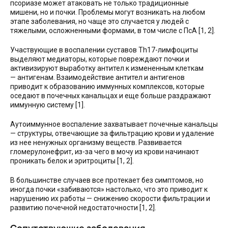
псориазе может атаковать не только традиционные
мишени, но и почки. Проблемы могут возникать на любом
этапе заболевания, но чаще это случается у людей с
тяжелыми, осложненными формами, в том числе с ПсА [1, 2].
Участвующие в воспалении суставов Th17-лимфоциты
выделяют медиаторы, которые повреждают почки и
активизируют выработку антител к измененным клеткам
— антигенам. Взаимодействие антител и антигенов
приводит к образованию иммунных комплексов, которые
оседают в почечных канальцах и еще больше раздражают
иммунную систему [1].
Аутоиммунное воспаление захватывает почечные канальцы
— структуры, отвечающие за фильтрацию крови и удаление
из нее ненужных организму веществ. Развивается
гломерулонефрит, из-за чего в мочу из крови начинают
проникать белок и эритроциты [1, 2].
В большинстве случаев все протекает без симптомов, но
иногда почки «забиваются» настолько, что это приводит к
нарушению их работы — снижению скорости фильтрации и
развитию почечной недостаточности [1, 2].
Сопутствующие заболевания