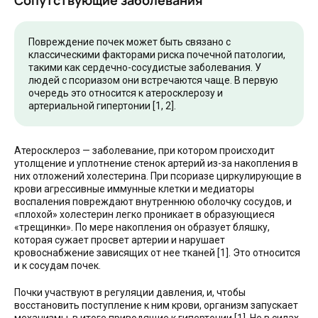
Повреждение почек может быть связано с
классическими факторами риска почечной патологии,
такими как сердечно-сосудистые заболевания. У
людей с псориазом они встречаются чаще. В первую
очередь это относится к атеросклерозу и
артериальной гипертонии [1, 2].
Атеросклероз — заболевание, при котором происходит
утолщение и уплотнение стенок артерий из-за накопления в
них отложений холестерина. При псориазе циркулирующие в
крови агрессивные иммунные клетки и медиаторы
воспаления повреждают внутреннюю оболочку сосудов, и
«плохой» холестерин легко проникает в образующиеся
«трещинки». По мере накопления он образует бляшку,
которая сужает просвет артерии и нарушает
кровоснабжение зависящих от нее тканей [1]. Это относится
и к сосудам почек.
Почки участвуют в регуляции давления, и, чтобы
восстановить поступление к ним крови, организм запускает
механизмы, в итоге приводящие к гипертонии [1]. Не в силах