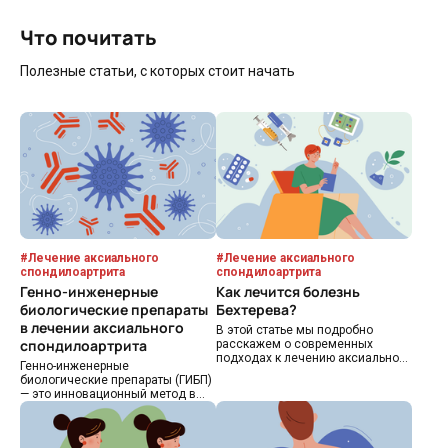
Что почитать
Полезные статьи, с которых стоит начать
#
Лечение аксиального
#
Лечение аксиального
спондилоартрита
спондилоартрита
Генно-инженерные
Как лечится болезнь
биологические препараты
Бехтерева?
в лечении аксиального
В этой статье мы подробно
спондилоартрита
расскажем о современных
подходах к лечению аксиального
Генно-инженерные
спондилоартрита. Объясним, как
биологические препараты (ГИБП)
работают различные
— это инновационный метод в
лекарственные препараты, есть
терапии аксиального
ли польза от физиотерапии и
спондилоартрита. Объясняем в
почему важно уделять внимание
статье, как ГИБП тормозят
лечебной физкультуре.