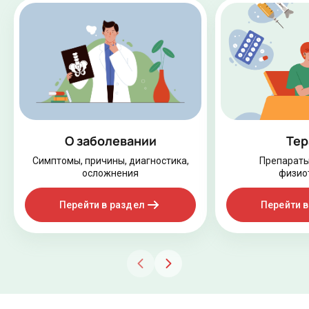
О заболевании
Тер
Симптомы, причины, диагностика,
Препараты
осложнения
физио
Перейти в раздел
Перейти в