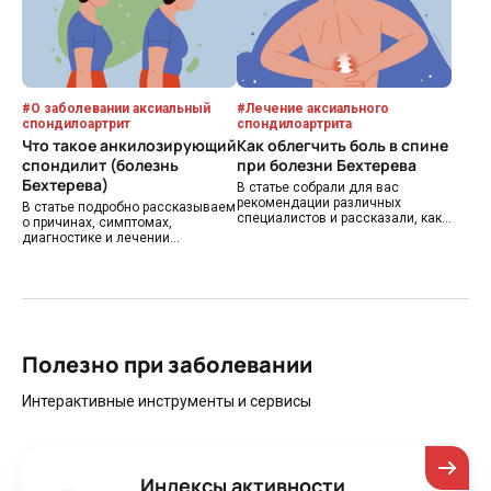
воспалительный процесс и
развитие осложнений.
#
О заболевании аксиальный
#
Лечение аксиального
спондилоартрит
спондилоартрита
Что такое анкилозирующий
Как облегчить боль в спине
спондилит (болезнь
при болезни Бехтерева
Бехтерева)
В статье собрали для вас
рекомендации различных
В статье подробно рассказываем
специалистов и рассказали, как
о причинах, симптомах,
можно справиться с болью в
диагностике и лечении
спине.
анкилозирующего спондилита.
Полезно при заболевании
Интерактивные инструменты и сервисы
Индексы активности